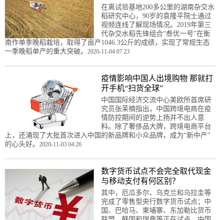
在离试验基地200多公里的湖南杂交水
稻研究中心，90岁的袁隆平院士通过
视频连线了解现场情况。2019年第三
代杂交水稻先锋组合“叁优一号”在衡
南作单季晚稻栽培，取得了亩产1046.3公斤的成绩，实现了常规生态
一季晚稻单产的重大突破。
2020-11-04 07:23
疫情影响中国人出境购物 那就打
开手机“扫货全球”
中国国际经济交流中心美欧所首席研
究员张茉楠指出，中国跨境电商在疫
情防控期间的逆势上扬并不出人意
料。除了奢侈品大牌，跨境电商平台
上，还涌现了大批首次进入中国的新品牌和小众品牌，成为“新中产”
的心头好。
2020-11-03 04:26
数字货币试点不会完全取代现金
与移动支付有何区别？
其中，厄瓜多尔、乌克兰和乌拉圭等
完成了零售型央行数字货币试点；中
国、巴哈马、柬埔寨、东加勒比货币
联盟、韩国和瑞典等正在试点。中国