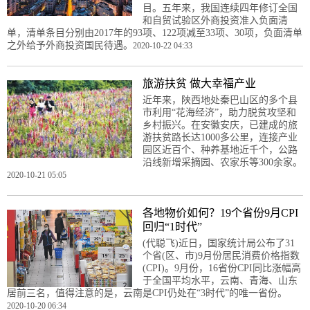
目。五年来，我国连续四年修订全国
和自贸试验区外商投资准入负面清
单，清单条目分别由2017年的93项、122项减至33项、30项，负面清单
之外给予外商投资国民待遇。
2020-10-22 04:33
旅游扶贫 做大幸福产业
近年来，陕西地处秦巴山区的多个县
市利用“花海经济”，助力脱贫攻坚和
乡村振兴。在安徽安庆，已建成的旅
游扶贫路长达1000多公里，连接产业
园区近百个、种养基地近千个，公路
沿线新增采摘园、农家乐等300余家。
2020-10-21 05:05
各地物价如何？19个省份9月CPI
回归“1时代”
(代聪飞)近日，国家统计局公布了31
个省(区、市)9月份居民消费价格指数
(CPI)。9月份，16省份CPI同比涨幅高
于全国平均水平，云南、青海、山东
居前三名，值得注意的是，云南是CPI仍处在“3时代”的唯一省份。
2020-10-20 06:34