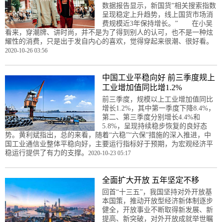
数据报告显示，新国货”相关搜索指数
呈现稳定上升趋势，线上国货市场消
费规模近3年保持增长。” 在小吴
看来，穿潮牌、讲时尚，并不是为了得到别人的认可，也不是一种炫
耀性的消费，只是出于发自内心的喜欢，觉得穿起来很潮、很好看。
2020-10-26 03:56
中国工业平稳向好 前三季度规上
工业增加值同比增1.2%
前三季度，规模以上工业增加值同比
增长1.2%，其中第一季度下降8.4%，
第二、第三季度分别增长4.4%和
5.8%，呈现持续稳步恢复的良好态
势。黄利斌指出，总的来看，随着“六稳”“六保”措施的深入推进，中
国工业通信业整体平稳向好，主要运行指标好于预期，为宏观经济平
稳运行提供了有力的支撑。
2020-10-23 05:17
全面扩大开放 五年坚定不移
回首“十三五”，我国坚持对外开放基
本国策，推动开放型经济新体制逐步
健全，开放事业不断取得新发展、新
提高、新突破，对外开放成就举世瞩