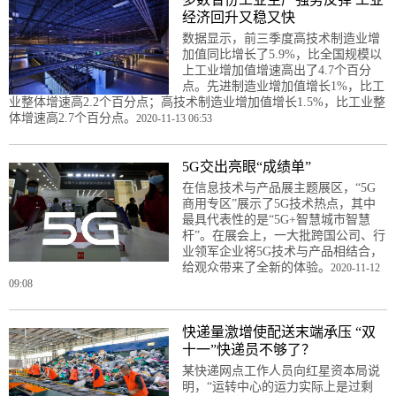
经济回升又稳又快
数据显示，前三季度高技术制造业增
加值同比增长了5.9%，比全国规模以
上工业增加值增速高出了4.7个百分
点。先进制造业增加值增长1%，比工
业整体增速高2.2个百分点；高技术制造业增加值增长1.5%，比工业整
体增速高2.7个百分点。
2020-11-13 06:53
5G交出亮眼“成绩单”
在信息技术与产品展主题展区，“5G
商用专区”展示了5G技术热点，其中
最具代表性的是“5G+智慧城市智慧
杆”。在展会上，一大批跨国公司、行
业领军企业将5G技术与产品相结合，
给观众带来了全新的体验。
2020-11-12
09:08
快递量激增使配送末端承压 “双
十一”快递员不够了？
某快递网点工作人员向红星资本局说
明，“运转中心的运力实际上是过剩