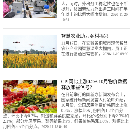
人，同时，外出务工稳定性也在不断
提升，贫困劳动力外出务工时间在半
年以上的比例大幅度增加。
2020-11-20
10:31
智慧农业助力乡村振兴
11月17日，在安徽省桐城市现代智慧
农业产业园智慧温室大棚内，员工正
在进行番茄日常管护。
2020-11-19 09:39
CPI同比上涨0.5% 10月物价数据
释放哪些信号？
在日前举行的国新办新闻发布会上，
国家统计局新闻发言人付凌晖介绍，
10月份，全国居民消费价格同比上涨
0.5%，涨幅比9月份回落1.2个百分
点；环比下降0.3%。鸡蛋和鲜菜供应充足，环比价格分别下降2.3%和
2.1%；部分地区苹果、梨等新果上市，鲜果价格略涨1.8%，涨幅比上
月回落5.5个百分点。
2020-11-18 04:19