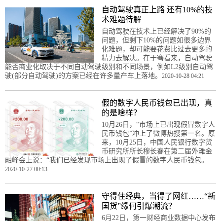
自动驾驶真正上路 还有10%的技
术难题待解
自动驾驶在技术上已经解决了90%的
问题，但剩下10%的问题如很多边界
化难题，却可能要花费比过去更多的
精力去解决。在于骞看来，自动驾驶
能否商业化取决于不同自动驾驶级别和不同场景，例如L2级别自动驾
驶(部分自动驾驶)的方案已经在许多量产车上落地。
2020-10-28 04:21
假的数字人民币钱包已出现，真
的是啥样？
10月26日，“市场上已出现假冒数字人
民币钱包”冲上了微博热搜第一名。原
来，10月25日，中国人民银行数字货
币研究所所长穆长春在第二届外滩金
融峰会上说：“我们已经发现市场上出现了假冒的数字人民币钱包。
2020-10-27 00:13
守得住经典，当得了网红……“新
国货”缘何引爆潮流？
6月22日，第一财经商业数据中心发布