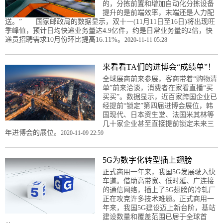
的，分拣前置和增加自动化分拣设备
提升的是前端效率，末端还是人力配
送。” 国家邮政局的数据显示，双十一(11月11日至16日)将出现旺
季峰值，预计日均快递业务量达4.9亿件，约是日常业务量的2倍，快
递员招聘需求10月份环比提高16.11%。
2020-11-11 05:28
来看看TA们的进博会“成绩单”！
全球展商前来参展，客商带着“购物清
单”前来洽谈，消费者在家看直播“买
买买”。数据显示，近百家跨国企业已
经提前“锁定”第四届进博会展位，韩
国现代、日本资生堂、法国米其林等
几十家企业甚至直接提前锁定未来三
年进博会的展位。
2020-11-09 22:59
5G为数字化转型插上翅膀
正式商用一年来，我国5G发展驶入快
车道。借助高带宽、低时延、广连接
的通信网络，插上了5G翅膀的冷轧厂
正在攻克许多技术难题。正式商用一
年来，我国5G建设迈上新台阶，基站
建设数量和覆盖范围已居于全球首