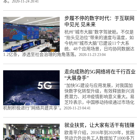
本。
2020-11-24 20:41
步履不停的数字时代：于互联网
中见光 见未来
杭州“城市大脑”数字驾驶舱。不仅是
“抬头见泊位”带来的速度与温度，如
今杭州“城市大脑”已建设11个大系
统、48个应用场景，日均协同数据达
1.2亿条，渗透至社会治理的角角落落。
2020-11-23 23:04
走向成熟的5G网络将在千行百业
“大展身手”
“加快5G建设与应用发展，对我国加
快数字化转型升级，有效释放新兴消
费潜力、对冲疫情影响意义重大。易
芝玲表示，中国移动持续通过市场化
机制积极进行“网络共建共享”。
2020-11-23 04:41
就业扶贫，让大家有活干有钱赚
欧青平介绍，2016年到2020年，贫困
劳动力外出务工人数增加了1000多万