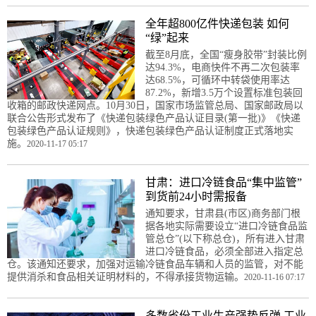
全年超800亿件快递包装 如何
“绿”起来
截至8月底，全国“瘦身胶带”封装比例
达94.3%，电商快件不再二次包装率
达68.5%，可循环中转袋使用率达
87.2%，新增3.5万个设置标准包装回
收箱的邮政快递网点。10月30日，国家市场监管总局、国家邮政局以
联合公告形式发布了《快递包装绿色产品认证目录(第一批)》《快递
包装绿色产品认证规则》，快递包装绿色产品认证制度正式落地实
施。
2020-11-17 05:17
甘肃：进口冷链食品“集中监管”
到货前24小时需报备
通知要求，甘肃县(市区)商务部门根
据各地实际需要设立“进口冷链食品监
管总仓”(以下称总仓)，所有进入甘肃
进口冷链食品，必须全部进入指定总
仓。该通知还要求，加强对运输冷链食品车辆和人员的监管，对不能
提供消杀和食品相关证明材料的，不得承接货物运输。
2020-11-16 07:17
多数省份工业生产强势反弹 工业