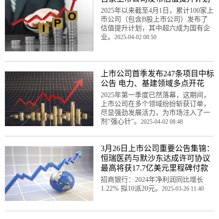
2025年以来截至4月1日，累计100家上
市公司（包含B股上市公司）发布了
估值提升计划，其中超六成为国有企
业。
2025-04-02 08:50
上市公司首季发布247条项目中标
公告 电力、基建领域多点开花
2025年第一季度已然落幕，这期间，
上市公司在多个领域纷纷斩获订单，
尽显强劲发展活力，为市场注入了一
剂“强心针”。
2025-04-02 08:48
3月26日上市公司重要公告集锦：
恒瑞医药与默沙东达成许可协议
最高将获17.7亿美元里程碑付款
招商银行：2024年净利润同比增长
1.22% 拟10派20元。
2025-03-26 11:40