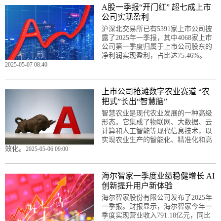
A股一季报“开门红” 超七成上市
公司实现盈利
沪深北交易所已有5391家上市公司披
露了2025年一季报，其中4068家上市
公司第一季度归属于上市公司股东的
净利润实现盈利，占比达75.46%。
2025-05-07 08:40
上市公司抢滩数字农业赛道 “农
把式”长出“智慧脑”
智慧农业是现代农业发展的一种高级
形态。它集成了物联网、大数据、云
计算和人工智能等现代信息技术，以
实现农业生产的智能化、精准化和高
效化。
2025-05-06 09:00
海尔智家一季度业绩稳健增长 AI
创新提升用户新体验
海尔智家股份有限公司发布了2025年
一季报。财报显示，海尔智家今年一
季度实现营业收入791.18亿元，同比