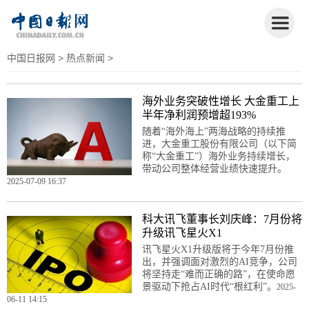
中国日报网
>
热点新闻
>
海外业务突破性增长 大金重工上
半年净利润预增超193%
随着“海外海上”两海战略的持续推
进，大金重工股份有限公司（以下简
称“大金重工”）海外业务持续增长，
带动公司整体经营业绩快速提升。
2025-07-09 16:37
科大讯飞董事长刘庆峰：7月份将
升级讯飞星火X1
讯飞星火X1升级版将于今年7月份推
出，并强调面对激烈的AI竞争，公司
将坚持走“难而正确的路”，在使命愿
景驱动下抢占AI时代“根红利”。
2025-
06-11 14:15