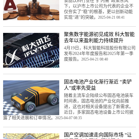
食品饮料行业在“扩内需”政策东风
下，以沪市上市公司为代表的企业不
仅夯实了“稳”的根基，更以创新动能
实现“进”的突破。
2025-04-21 08:41
聚焦数字能源初见成效 科大智能
去年以来盈利能力持续提升
4月19日，科大智能科技股份有限公司
发布2024年年度报告和2025年第一季
度报告。
2025-04-21 08:40
固态电池产业化渐行渐近 “卖铲
人”或率先受益
随着主流车企陆续公布固态电池装车
时间表，固态电池的产业化向前推
进，这也对相关设备提出了新需求。
近日，多家固态电池设备上市公司披
露了相关进展和订单情况。
2025-04-07 08:35
国产空调加速走向国际市场 “让