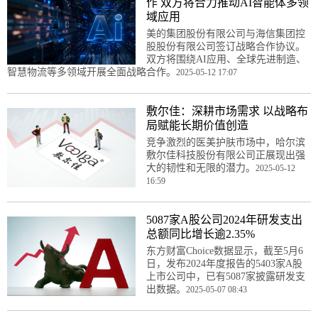
作 双方将合力推动AI智能体多领
域应用
美的集团股份有限公司与海信集团控
股股份有限公司签订战略合作协议。
双方将围绕AI应用、全球先进制造、
智慧物流等多领域开展全面战略合作。
2025-05-12 17:07
敷尔佳：深耕市场需求 以战略布
局赋能长期价值创造
竞争激烈的医美护肤市场中，哈尔滨
敷尔佳科技股份有限公司正展现出强
大的韧性和无限的潜力。
2025-05-12
16:59
5087家A股公司2024年研发支出
总额同比增长逾2.35%
东方财富Choice数据显示，截至5月6
日，发布2024年度报告的5403家A股
上市公司中，已有5087家披露研发支
出数据。
2025-05-07 08:43