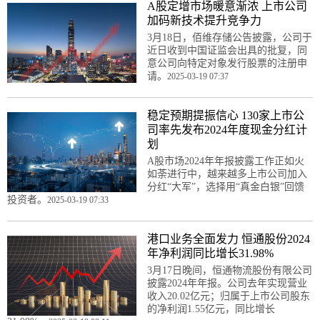
A股定增市场暖意渐浓 上市公司
加码新技术提升竞争力
3月18日，佰维存储公告披露，公司于
近日收到中国证监会出具的批复，同
意公司向特定对象发行股票的注册申
请。
2025-03-19 07:37
稳定预期提振信心 130家上市公
司率先发布2024年度现金分红计
划
A股市场2024年年报披露工作正如火
如荼进行中，越来越多上市公司加入
分红“大军”，选择用“真金白银”回馈
投资者。
2025-03-19 07:33
港口业务全面发力 恒通股份2024
年净利润同比增长31.98%
3月17日晚间，恒通物流股份有限公司
披露2024年年报。公司去年实现营业
收入20.02亿元；归属于上市公司股东
的净利润1.55亿元，同比增长