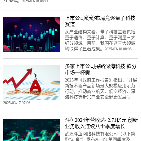
31.98%。
2025-03-18 08:11
上市公司纷纷布局竞逐量子科技
赛道
从产业结构来看，量子科技主要包括
量子通信、量子计算、量子测量三大
细分领域。目前，我国在这三大领域
均取得了显著成果。
2025-03-18 08:05
多家上市公司探路深海科技 欲分
市场一杯羹
2025年《政府工作报告》指出，“开展
新技术新产品新场景大规模应用示范
行动，推动商业航天、低空经济、深
海科技等新兴产业安全健康发展”。
2025-03-17 07:06
斗鱼2024年营收达42.71亿元 创新
业务收入连续八个季度增长
武汉斗鱼网络科技有限公司（以下简
称“斗鱼”）发布2024年第四季度及