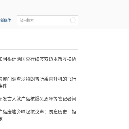
动新媒体
站内搜索
和阿根廷两国央行续签双边本币互换协
管部门调查涉特朗普所乘直升机的飞行
事件
部发言人就广岛核爆81周年等答记者问
广岛废墟旁响起抗议声：勿忘历史 拒
核