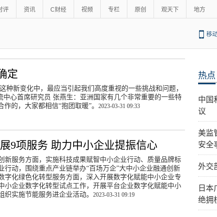
时评
资讯
C财经
视频
专栏
原创
观天下
地方
移
确定
热点
：这种新变化中，最应当引起我们高度重视的一些挑战和问题，
流中心首席研究员 张燕生：亚洲国家有几个非常重要的一些特
中国
作的，大家都相信“抱团取暖”。
2023-03-31 09:33
议
美监
展9项服务 助力中小企业提振信心
安全
创新服务方面，实施科技成果赋智中小企业行动、质量品牌标
外交
业行动，围绕重点产业链举办“百场万企”大中小企业融通创新
数字化绿色化转型服务方面，深入开展数字化赋能中小企业专
中小企业数字化转型试点工作，开展平台企业数字化赋能中小
日本
组织实施节能服务进企业活动。
2023-03-31 09:19
绝拥