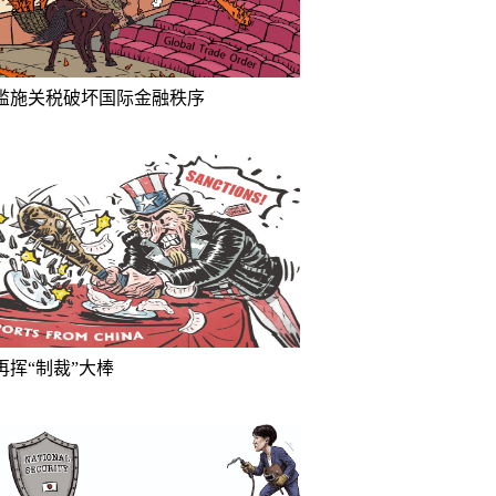
滥施关税破坏国际金融秩序
再挥“制裁”大棒