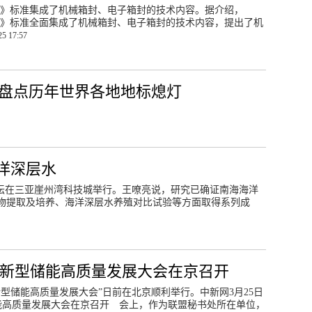
二维码箱封》标准集成了机械箱封、电子箱封的技术内容。据介绍，
/二维码箱封》标准全面集成了机械箱封、电子箱封的技术内容，提出了机
25 17:57
 盘点历年世界各地地标熄灯
洋深层水
用论坛在三亚崖州湾科技城举行。王嘹亮说，研究已确证南海海洋
物提取及培养、海洋深层水养殖对比试验等方面取得系列成
国新型储能高质量发展大会在京召开
型储能高质量发展大会”日前在北京顺利举行。中新网3月25日
储能高质量发展大会在京召开 会上，作为联盟秘书处所在单位，