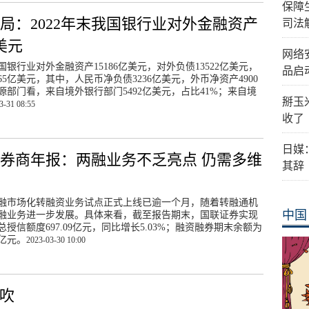
保障
局：2022年末我国银行业对外金融资产
司法
亿美元
网络
我国银行业对外金融资产15186亿美元，对外负债13522亿美元，
品启
65亿美元，其中，人民币净负债3236亿美元，外币净资产4900
源部门看，来自境外银行部门5492亿美元，占比41%；来自境
掰玉
3-31 08:55
收了
日媒
券商年报：两融业务不乏亮点 仍需多维
其辞
融市场化转融资业务试点正式上线已逾一个月，随着转融通机
中国
融业务进一步发展。具体来看，截至报告期末，国联证券实现
授信额度697.09亿元，同比增长5.03%；融资融券期末余额为
8亿元。
2023-03-30 10:00
频吹