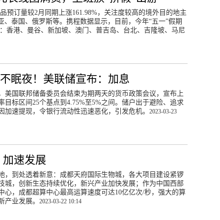
品预订量较2月同期上涨161.98%，关注度较高的境外目的地主
亚、泰国、俄罗斯等。携程数据显示，目前，今年“五一”假期
别为：香港、曼谷、新加坡、澳门、普吉岛、台北、吉隆坡、马尼
不眠夜！美联储宣布：加息
日，美国联邦储备委员会结束为期两天的货币政策会议，宣布上
目标区间25个基点到4.75%至5%之间。储户出于避险、追求
因加速提现，令银行流动性迅速恶化，引发危机。
2023-03-23
 加速发展
地，到处透着新意：成都天府国际生物城，各大项目建设紧锣
技城，创新生态持续优化，新兴产业加快发展；作为中国西部
中心，成都超算中心最高运算速度可达10亿亿次/秒，强大的算
新产业发展。
2023-03-22 10:14