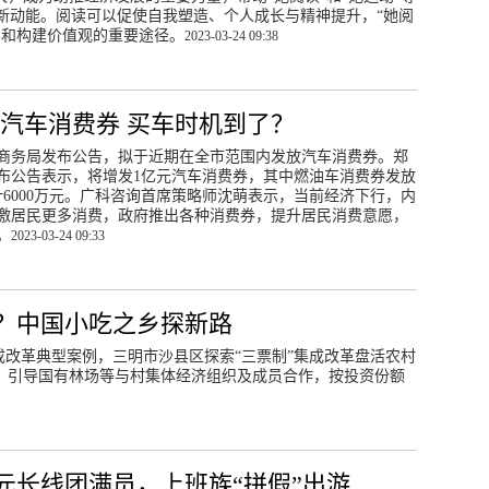
新动能。阅读可以促使自我塑造、个人成长与精神提升，“她阅
界和构建价值观的重要途径。
2023-03-24 09:38
汽车消费券 买车时机到了？
商务局发布公告，拟于近期在全市范围内发放汽车消费券。郑
布公告表示，将增发1亿元汽车消费券，其中燃油车消费券发放
共计6000万元。广科咨询首席策略师沈萌表示，当前经济下行，内
激居民更多消费，政府推出各种消费券，提升居民消费意愿，
。
2023-03-24 09:33
？中国小吃之乡探新路
集成改革典型案例，三明市沙县区探索“三票制”集成改革盘活农村
”，引导国有林场等与村集体经济组织及成员合作，按投资份额
元长线团满员，上班族“拼假”出游