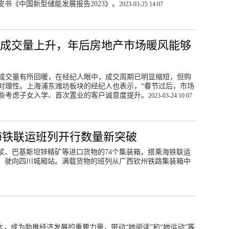
书《中国新型储能发展报告2023》。
2023-03-25 14:07
成交量上升，年后房地产市场暖风能够
成交量有所回暖，在经纪人眼中，成交周期已明显缩短，但购
对理性。上海浦东潍坊板块的经纪人也表示，“春节过后，市场
些考虑子女入学、首次置业的客户诚意度提升。
2023-03-24 10:07
道海铁联运班列开行数量新突破
浆、巴基斯坦锌精矿等进口货物的74个集装箱，搭乘海铁联运
，驶向四川城厢站。满载货物的班列从广西钦州铁路集装箱中
大，成为助推经济发展的重要力量，带动“她阅读”和“她运动”等