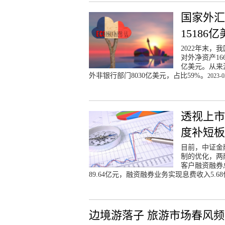
国家外汇
15186
2022年末，
对外净资产16
亿美元。从来
外非银行部门8030亿美元，占比59%。
2023-0
透视上市
度补短板
目前，中证金
制的优化，两
客户融资融券总
89.64亿元，融资融券业务实现息费收入5.6
边境游落子 旅游市场春风