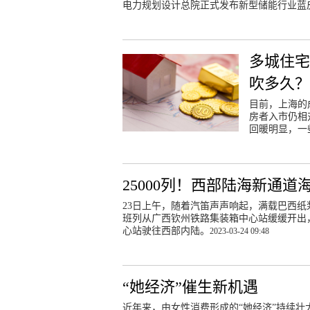
电力规划设计总院正式发布新型储能行业蓝皮
多城住宅
吹多久？
目前，上海的
房者入市仍相
回暖明显，一
25000列！西部陆海新通
23日上午，随着汽笛声声响起，满载巴西纸
班列从广西钦州铁路集装箱中心站缓缓开出
心站驶往西部内陆。
2023-03-24 09:48
“她经济”催生新机遇
近年来，由女性消费形成的“她经济”持续壮