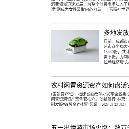
消费领域迅速发展，为整个消费市场注入了
读”则成为女性汲取内心力量、丰富精神世
多地发放
日前，成都市
州市商务局发
15440份，
需不振，为刺
拉动经济增长
农村闲置资源资产如何盘活
(雷朝良)22日，福建省委改革办发布全省
闲置资源资产案例获推介。创新发行“林票
制发股权(股金)“林票”凭证。
2023-03-23 09:14
五一出境游市场火爆：数万