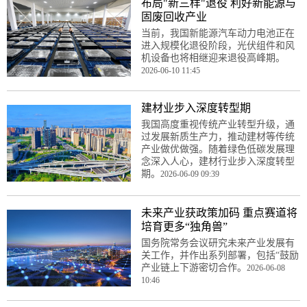
布局"新三样"退役 利好新能源与
固废回收产业
当前，我国新能源汽车动力电池正在
进入规模化退役阶段，光伏组件和风
机设备也将相继迎来退役高峰期。
2026-06-10 11:45
建材业步入深度转型期
我国高度重视传统产业转型升级，通
过发展新质生产力，推动建材等传统
产业做优做强。随着绿色低碳发展理
念深入人心，建材行业步入深度转型
期。
2026-06-09 09:39
未来产业获政策加码 重点赛道将
培育更多“独角兽”
国务院常务会议研究未来产业发展有
关工作，并作出系列部署，包括“鼓励
产业链上下游密切合作。
2026-06-08
10:46