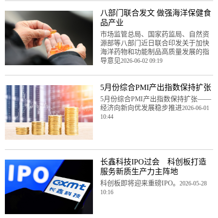
八部门联合发文 做强海洋保健食
品产业
市场监管总局、国家药监局、自然资
源部等八部门近日联合印发关于加快
海洋药物和功能制品高质量发展的指
导意见
2026-06-02 09:19
5月份综合PMI产出指数保持扩张
5月份综合PMI产出指数保持扩张——
经济向新向优发展稳步推进
2026-06-01
10:44
长鑫科技IPO过会 科创板打造
服务新质生产力主阵地
科创板即将迎来重磅IPO。
2026-05-28
10:16