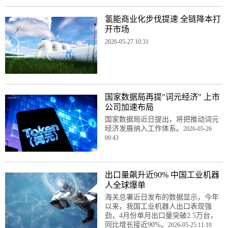
氢能商业化步伐提速 全链降本打
开市场
2026-05-27 10:31
国家数据局再提"词元经济" 上市
公司加速布局
国家数据局近日提出，将把推动词元
经济发展纳入工作体系。
2026-05-26
09:43
出口量飙升近90% 中国工业机器
人全球爆单
海关总署近日发布的数据显示，今年
以来，我国工业机器人出口表现强
劲，4月份单月出口量突破2.5万台，
同比增长接近90%。
2026-05-25 11:10