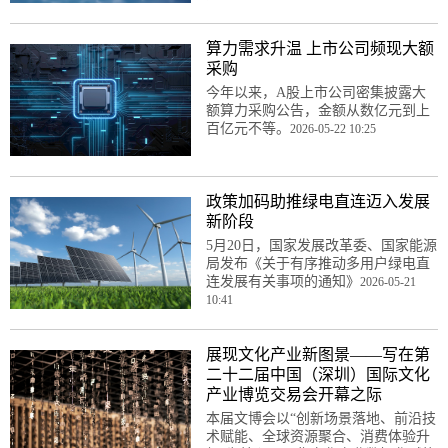
算力需求升温 上市公司频现大额
采购
今年以来，A股上市公司密集披露大
额算力采购公告，金额从数亿元到上
百亿元不等。
2026-05-22 10:25
政策加码助推绿电直连迈入发展
新阶段
5月20日，国家发展改革委、国家能源
局发布《关于有序推动多用户绿电直
连发展有关事项的通知》
2026-05-21
10:41
展现文化产业新图景——写在第
二十二届中国（深圳）国际文化
产业博览交易会开幕之际
本届文博会以“创新场景落地、前沿技
术赋能、全球资源聚合、消费体验升