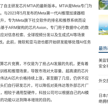
了自主研发芯片MTIA的最新版本。MTIA是Meta专门为
与2023年5月发布的Meta第一代AI推理加速器相
升，专为Meta旗下社交软件的排名和推荐系统而设
基于ARM架构的芯片Axion，专门用于数据中心的数
应对信息检索、全球视频分发以及生成式AI等场景
能效。此前，微软和亚马逊也都开始研发能够处理AI任务
最热
美监
超算芯片竞赛，不仅是为了抢占AI发展的先机，更有着
安全
型训练和推理场景，导致市场对大容量、超高速的芯片
伟达AI芯片价格持续上涨，甚至翻了几倍，仍供不应
外交
巨头们自行研发芯片，可以降低对英伟达等外部芯片厂
，相较于通用型硬件，科技公司可以根据自己的AI模
日本
要的功能以达到降本增效的目的。
绝拥