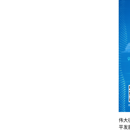
伟大
平发