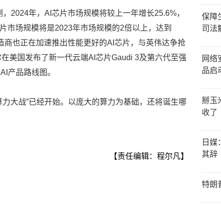
测，2024年，AI芯片市场规模将较上一年增长25.6%，
保障
I芯片市场规模将是2023年市场规模的2倍以上，达到
司法
制造商也正在加速推出性能更好的AI芯片，与英伟达争抢
美国发布了新一代云端AI芯片Gaudi 3及第六代至强
网络
品启
其AI产品路线图。
掰玉
“算力大战”已经开始。以庞大的算力为基础，还将诞生哪
收了
日媒
其辞
【责任编辑：程尔凡】
特朗