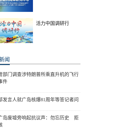
活力中国调研行
新闻
管部门调查涉特朗普所乘直升机的飞行
事件
部发言人就广岛核爆81周年等答记者问
广岛废墟旁响起抗议声：勿忘历史 拒
核