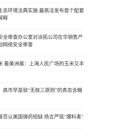
生态环境法典实施 最高法发布首个配套
解释
安全审查办公室对派拓公司在华销售产
动网络安全审查
米 看美洲展：上海人民广场的玉米又丰
：高市早苗就“无核三原则”的表态含糊
普否认美国弹药短缺 扬言严惩"爆料者"