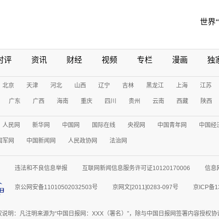
世界
时评
资讯
财经
视频
专栏
漫画
独
北京
天津
河北
山西
辽宁
吉林
黑龙江
上海
江苏
广东
广西
海南
重庆
四川
贵州
云南
西藏
陕西
人民网
新华网
中国网
国际在线
央视网
中国青年网
中国经
国军网
中国新闻网
人民政协网
法治网
违法和不良信息举报
互联网新闻信息服务许可证10120170006
信息
京公网安备11010502032503号
京网文[2011]0283-097号
京ICP备1
权说明：凡注明来源为“中国日报网：XXX（署名）”，除与中国日报网签署内容授权