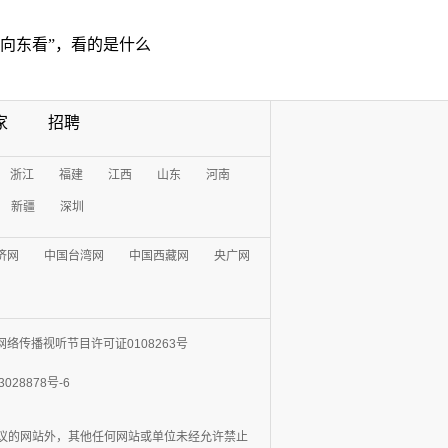
“向东看”，看的是什么
家
招聘
浙江
福建
江西
山东
河南
新疆
深圳
济网
中国台湾网
中国西藏网
央广网
网络传播视听节目许可证0108263号
3028878号-6
协议的网站外，其他任何网站或单位未经允许禁止