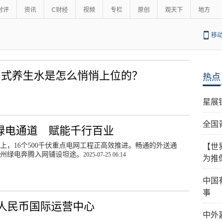
时评
资讯
C财经
视频
专栏
原创
观天下
地方
移
：中式养生水是怎么悄悄上位的？
热点
星展
全国
绿电通道 赋能千行百业
上，16个500千伏重点电网工程正高效推进。畅通的外送通
【世
州绿电奔腾入网铺设坦途。
2025-07-25 06:14
为推
中国
事
人民币国际运营中心
中外