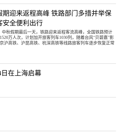
假期迎来返程高峰 铁路部门多措并举保
客安全便利出行
日，中秋假期最后一天，铁路迎来返程客流高峰，全国铁路预计
1520万人次，计划加开旅客列车1030列，随着台风“贝碧嘉”影
京沪高铁、沪昆高铁、杭深高铁等线路旅客列车逐步恢复正常
4日在上海启幕