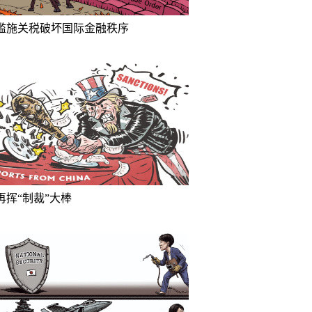
滥施关税破坏国际金融秩序
再挥“制裁”大棒