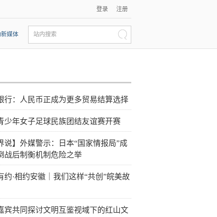
登录
注册
动新媒体
站内搜索
银行：人民币正成为更多贸易结算选择
青少年女子足球民族团结友谊赛开赛
界说】外媒警示：日本“国家情报局”成
倒战后制衡机制危险之举
有约·相约安徽｜我们这样“共创”皖美故
嘉宾共同探讨文明互鉴视域下的红山文