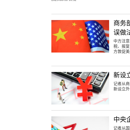
商务
误做
中方注意
税、报复
方敦促美
新设立
记者从商
新设立外
中央
记者从国