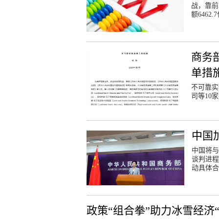
战，靠前
额6462
商务
单措
不可靠实
司等10
中国加
中国将与
谈判进程
动具体合
政策“组合拳”助力冰雪经济