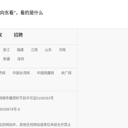
“向东看”，看的是什么
家
招聘
浙江
福建
江西
山东
河南
新疆
深圳
济网
中国台湾网
中国西藏网
央广网
网络传播视听节目许可证0108263号
3028878号-6
协议的网站外，其他任何网站或单位未经允许禁止