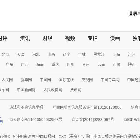
世界
时评
资讯
财经
视频
专栏
漫画
独
北京
天津
河北
山西
辽宁
吉林
黑龙江
上海
江苏
广东
广西
海南
重庆
四川
贵州
云南
西藏
陕西
人民网
新华网
中国网
国际在线
央视网
中国青年网
中国经
国军网
中国新闻网
人民政协网
法治网
违法和不良信息举报
互联网新闻信息服务许可证10120170006
信息
京公网安备11010502032503号
京网文[2011]0283-097号
京ICP备1
权说明：凡注明来源为“中国日报网：XXX（署名）”，除与中国日报网签署内容授权