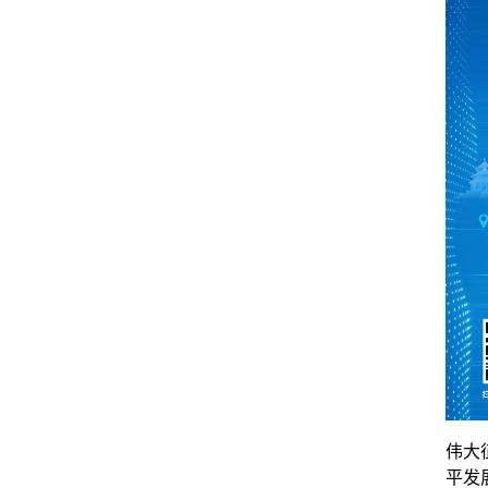
伟大
平发