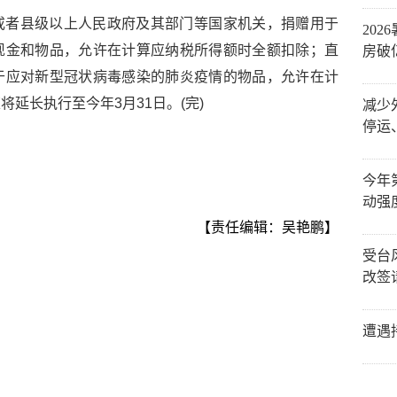
或者县级以上人民政府及其部门等国家机关，捐赠用于
20
现金和物品，允许在计算应纳税所得额时全额扣除；直
房破
于应对新型冠状病毒感染的肺炎疫情的物品，允许在计
延长执行至今年3月31日。(完)
减少
停运
今年
动强
【责任编辑：吴艳鹏】
受台
改签
遭遇