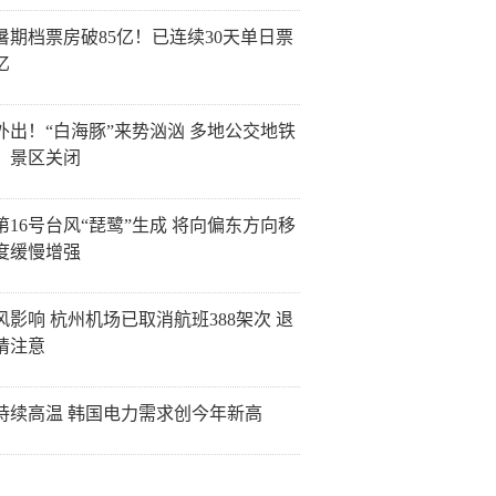
26暑期档票房破85亿！已连续30天单日票
亿
外出！“白海豚”来势汹汹 多地公交地铁
、景区关闭
第16号台风“琵鹭”生成 将向偏东方向移
度缓慢增强
风影响 杭州机场已取消航班388架次 退
请注意
持续高温 韩国电力需求创今年新高