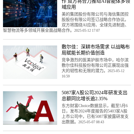
作 双方将合力推动AI智能体多领
域应用
美的集团股份有限公司与海信集团控
股股份有限公司签订战略合作协议。
双方将围绕AI应用、全球先进制造、
智慧物流等多领域开展全面战略合作。
2025-05-12 17:07
敷尔佳：深耕市场需求 以战略布
局赋能长期价值创造
竞争激烈的医美护肤市场中，哈尔滨
敷尔佳科技股份有限公司正展现出强
大的韧性和无限的潜力。
2025-05-12
16:59
5087家A股公司2024年研发支出
总额同比增长逾2.35%
东方财富Choice数据显示，截至5月6
日，发布2024年度报告的5403家A股
上市公司中，已有5087家披露研发支
出数据。
2025-05-07 08:43