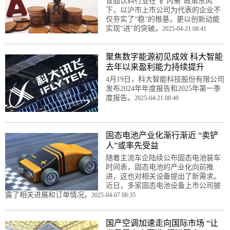
食品饮料行业在“扩内需”政策东风
下，以沪市上市公司为代表的企业不
仅夯实了“稳”的根基，更以创新动能
实现“进”的突破。
2025-04-21 08:41
聚焦数字能源初见成效 科大智能
去年以来盈利能力持续提升
4月19日，科大智能科技股份有限公司
发布2024年年度报告和2025年第一季
度报告。
2025-04-21 08:40
固态电池产业化渐行渐近 “卖铲
人”或率先受益
随着主流车企陆续公布固态电池装车
时间表，固态电池的产业化向前推
进，这也对相关设备提出了新需求。
近日，多家固态电池设备上市公司披
露了相关进展和订单情况。
2025-04-07 08:35
国产空调加速走向国际市场 “让