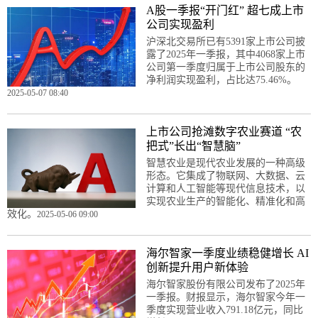
A股一季报“开门红” 超七成上市
公司实现盈利
沪深北交易所已有5391家上市公司披
露了2025年一季报，其中4068家上市
公司第一季度归属于上市公司股东的
净利润实现盈利，占比达75.46%。
2025-05-07 08:40
上市公司抢滩数字农业赛道 “农
把式”长出“智慧脑”
智慧农业是现代农业发展的一种高级
形态。它集成了物联网、大数据、云
计算和人工智能等现代信息技术，以
实现农业生产的智能化、精准化和高
效化。
2025-05-06 09:00
海尔智家一季度业绩稳健增长 AI
创新提升用户新体验
海尔智家股份有限公司发布了2025年
一季报。财报显示，海尔智家今年一
季度实现营业收入791.18亿元，同比