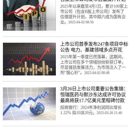
2025年以来截至4月1日，累计100家上
市公司（包含B股上市公司）发布了
估值提升计划，其中超六成为国有企
业。
2025-04-02 08:50
上市公司首季发布247条项目中标
公告 电力、基建领域多点开花
2025年第一季度已然落幕，这期间，
上市公司在多个领域纷纷斩获订单，
尽显强劲发展活力，为市场注入了一
剂“强心针”。
2025-04-02 08:48
3月26日上市公司重要公告集锦：
恒瑞医药与默沙东达成许可协议
最高将获17.7亿美元里程碑付款
招商银行：2024年净利润同比增长
1.22% 拟10派20元。
2025-03-26 11:40