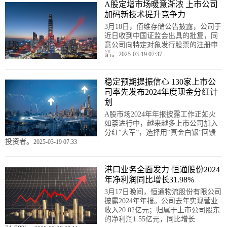
A股定增市场暖意渐浓 上市公司
加码新技术提升竞争力
3月18日，佰维存储公告披露，公司于
近日收到中国证监会出具的批复，同
意公司向特定对象发行股票的注册申
请。
2025-03-19 07:37
稳定预期提振信心 130家上市公
司率先发布2024年度现金分红计
划
A股市场2024年年报披露工作正如火
如荼进行中，越来越多上市公司加入
分红“大军”，选择用“真金白银”回馈
投资者。
2025-03-19 07:33
港口业务全面发力 恒通股份2024
年净利润同比增长31.98%
3月17日晚间，恒通物流股份有限公司
披露2024年年报。公司去年实现营业
收入20.02亿元；归属于上市公司股东
的净利润1.55亿元，同比增长