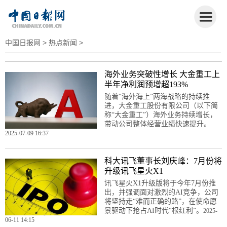
中国日报网
>
热点新闻
>
海外业务突破性增长 大金重工上
半年净利润预增超193%
随着“海外海上”两海战略的持续推
进，大金重工股份有限公司（以下简
称“大金重工”）海外业务持续增长，
带动公司整体经营业绩快速提升。
2025-07-09 16:37
科大讯飞董事长刘庆峰：7月份将
升级讯飞星火X1
讯飞星火X1升级版将于今年7月份推
出，并强调面对激烈的AI竞争，公司
将坚持走“难而正确的路”，在使命愿
景驱动下抢占AI时代“根红利”。
2025-
06-11 14:15