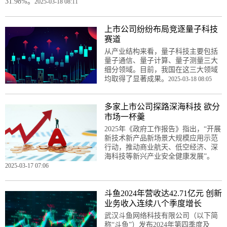
31.98%。
2025-03-18 08:11
上市公司纷纷布局竞逐量子科技
赛道
从产业结构来看，量子科技主要包括
量子通信、量子计算、量子测量三大
细分领域。目前，我国在这三大领域
均取得了显著成果。
2025-03-18 08:05
多家上市公司探路深海科技 欲分
市场一杯羹
2025年《政府工作报告》指出，“开展
新技术新产品新场景大规模应用示范
行动，推动商业航天、低空经济、深
海科技等新兴产业安全健康发展”。
2025-03-17 07:06
斗鱼2024年营收达42.71亿元 创新
业务收入连续八个季度增长
武汉斗鱼网络科技有限公司（以下简
称“斗鱼”）发布2024年第四季度及