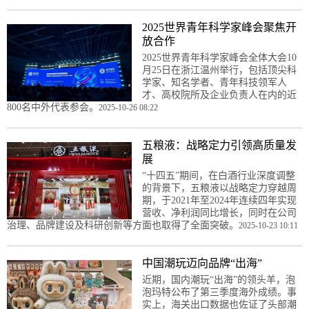
2025世界青年科学家峰会聚焦开
放合作
2025世界青年科学家峰会全体大会10
月25日在浙江温州举行，包括顶尖科
学家、知名学者、青年科技领军人
才、高校院所及企业负责人在内的近
800名中外代表参会。
2025-10-26 08:22
五粮液：战略定力引领高质量发
展
“十四五”期间，在白酒行业深度调整
的背景下，五粮液以战略定力穿越周
期，于2021年至2024年连续四年实现
营收、净利润同比增长，同时在公司
治理、品牌建设及科研创新等方面也取得了全面突破。
2025-10-23 10:11
中国潮玩迈向品牌“出海”
近期，国内潮玩“出海”的领头羊，泡
泡玛特公布了第三季度海外成绩。事
实上，海关出口数据也佐证了头部潮