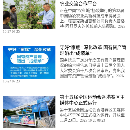
农业交流合作平台
正在中国“农科城”杨凌举行的第32届
中国杨凌农业高新科技成果博览会
上，塔吉克斯坦杏和公司负责人普洛
特·阿舒罗夫的摊位前人头攒动。
2025-
10-27 07:25
守好“家底” 深化改革 国有资产管
理晒出“成绩单”
国务院关于2024年度国有资产管理情
况的综合报告26日提请十四届全国人
大常委会第十八次会议审议，亮出我
国国有资产管理最新“成绩单”。
2025-
10-27 07:23
第十五届全国运动会香港赛区主
媒体中心正式运行
第十五届全国运动会香港赛区主媒体
中心将于26日正式投入运行，开放至
11月23日。
2025-10-26 08:23