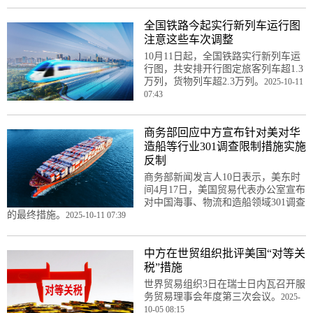
全国铁路今起实行新列车运行图
注意这些车次调整
10月11日起，全国铁路实行新列车运
行图，共安排开行图定旅客列车超1.3
万列，货物列车超2.3万列。
2025-10-11
07:43
商务部回应中方宣布针对美对华
造船等行业301调查限制措施实施
反制
商务部新闻发言人10日表示，美东时
间4月17日，美国贸易代表办公室宣布
对中国海事、物流和造船领域301调查
的最终措施。
2025-10-11 07:39
中方在世贸组织批评美国“对等关
税”措施
世界贸易组织3日在瑞士日内瓦召开服
务贸易理事会年度第三次会议。
2025-
10-05 08:15