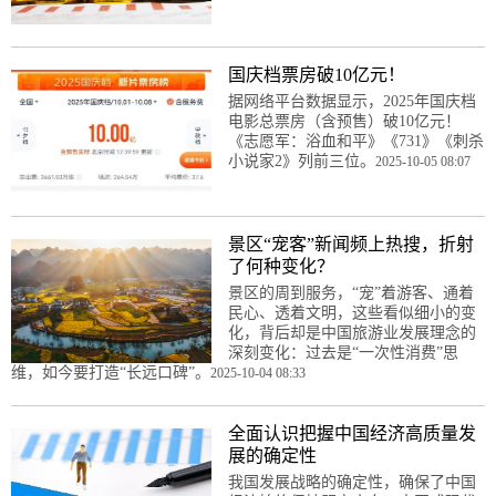
国庆档票房破10亿元！
据网络平台数据显示，2025年国庆档
电影总票房（含预售）破10亿元！
《志愿军：浴血和平》《731》《刺杀
小说家2》列前三位。
2025-10-05 08:07
景区“宠客”新闻频上热搜，折射
了何种变化？
景区的周到服务，“宠”着游客、通着
民心、透着文明，这些看似细小的变
化，背后却是中国旅游业发展理念的
深刻变化：过去是“一次性消费”思
维，如今要打造“长远口碑”。
2025-10-04 08:33
全面认识把握中国经济高质量发
展的确定性
我国发展战略的确定性，确保了中国