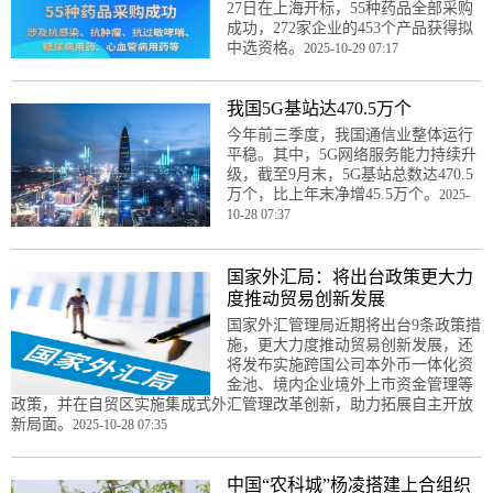
27日在上海开标，55种药品全部采购
成功，272家企业的453个产品获得拟
中选资格。
2025-10-29 07:17
我国5G基站达470.5万个
今年前三季度，我国通信业整体运行
平稳。其中，5G网络服务能力持续升
级，截至9月末，5G基站总数达470.5
万个，比上年末净增45.5万个。
2025-
10-28 07:37
国家外汇局：将出台政策更大力
度推动贸易创新发展
国家外汇管理局近期将出台9条政策措
施，更大力度推动贸易创新发展，还
将发布实施跨国公司本外币一体化资
金池、境内企业境外上市资金管理等
政策，并在自贸区实施集成式外汇管理改革创新，助力拓展自主开放
新局面。
2025-10-28 07:35
中国“农科城”杨凌搭建上合组织