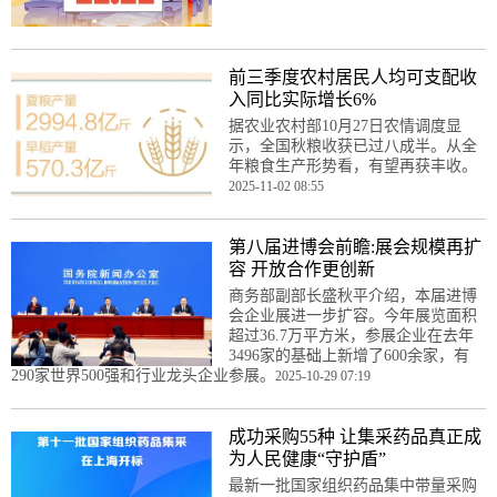
前三季度农村居民人均可支配收
入同比实际增长6%
据农业农村部10月27日农情调度显
示，全国秋粮收获已过八成半。从全
年粮食生产形势看，有望再获丰收。
2025-11-02 08:55
第八届进博会前瞻:展会规模再扩
容 开放合作更创新
商务部副部长盛秋平介绍，本届进博
会企业展进一步扩容。今年展览面积
超过36.7万平方米，参展企业在去年
3496家的基础上新增了600余家，有
290家世界500强和行业龙头企业参展。
2025-10-29 07:19
成功采购55种 让集采药品真正成
为人民健康“守护盾”
最新一批国家组织药品集中带量采购