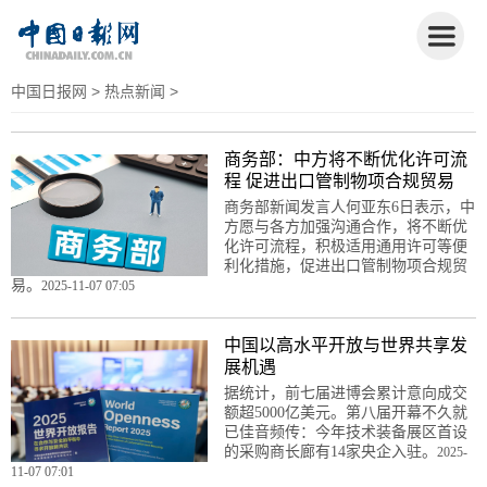
中国日报网
>
热点新闻
>
商务部：中方将不断优化许可流
程 促进出口管制物项合规贸易
商务部新闻发言人何亚东6日表示，中
方愿与各方加强沟通合作，将不断优
化许可流程，积极适用通用许可等便
利化措施，促进出口管制物项合规贸
易。
2025-11-07 07:05
中国以高水平开放与世界共享发
展机遇
据统计，前七届进博会累计意向成交
额超5000亿美元。第八届开幕不久就
已佳音频传：今年技术装备展区首设
的采购商长廊有14家央企入驻。
2025-
11-07 07:01