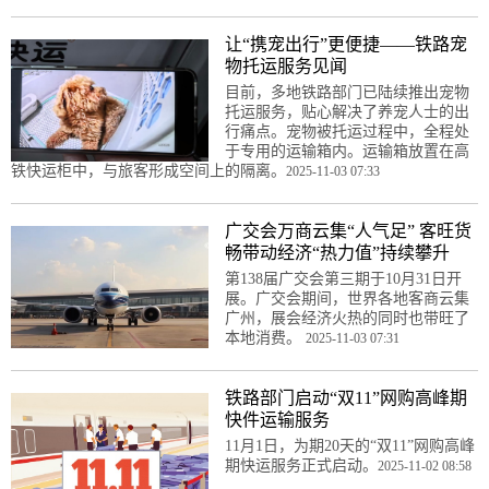
让“携宠出行”更便捷——铁路宠
物托运服务见闻
目前，多地铁路部门已陆续推出宠物
托运服务，贴心解决了养宠人士的出
行痛点。宠物被托运过程中，全程处
于专用的运输箱内。运输箱放置在高
铁快运柜中，与旅客形成空间上的隔离。
2025-11-03 07:33
广交会万商云集“人气足” 客旺货
畅带动经济“热力值”持续攀升
第138届广交会第三期于10月31日开
展。广交会期间，世界各地客商云集
广州，展会经济火热的同时也带旺了
本地消费。
2025-11-03 07:31
铁路部门启动“双11”网购高峰期
快件运输服务
11月1日，为期20天的“双11”网购高峰
期快运服务正式启动。
2025-11-02 08:58