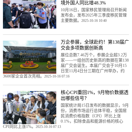
境外国人同比增48.3%
10月16日，国家移民管理局召开新闻
发布会，发布2025年三季度移民管理
主要数据。
2025-10-16 10:40
万企参展，全球赴约！第138届广
交会多项数据创新高
展位总数7.46万个，参展企业超3.2万
家——一组创历史新高的数据在第138
届广交会诞生。本届广交会于10月15
日至11月4日分三期在广州举办，约
3600家企业首次亮相。
2025-10-16 07:16
核心CPI重回1%，9月物价数据透
出哪些信号？
国家统计局15日发布的数据显示，9月
份，消费市场运行总体平稳，全国居
民消费价格指数（CPI）环比上涨
0.1%，扣除食品和能源价格的核心
CPI同比上涨1%。
2025-10-16 07:13