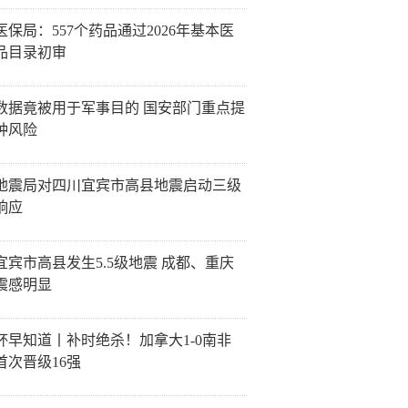
医保局：557个药品通过2026年基本医
品目录初审
数据竟被用于军事目的 国安部门重点提
种风险
地震局对四川宜宾市高县地震启动三级
响应
宜宾市高县发生5.5级地震 成都、重庆
震感明显
杯早知道丨补时绝杀！加拿大1-0南非
首次晋级16强