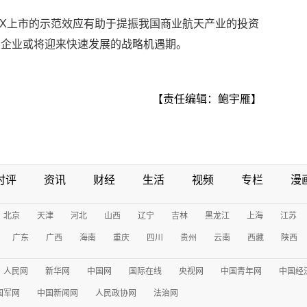
ceX上市的示范效应有助于提振我国商业航天产业的投资
关企业或将迎来快速发展的战略机遇期。
【责任编辑：鲍宇雁】
时评
资讯
财经
生活
视频
专栏
漫
北京
天津
河北
山西
辽宁
吉林
黑龙江
上海
江苏
广东
广西
海南
重庆
四川
贵州
云南
西藏
陕西
人民网
新华网
中国网
国际在线
央视网
中国青年网
中国经
国军网
中国新闻网
人民政协网
法治网