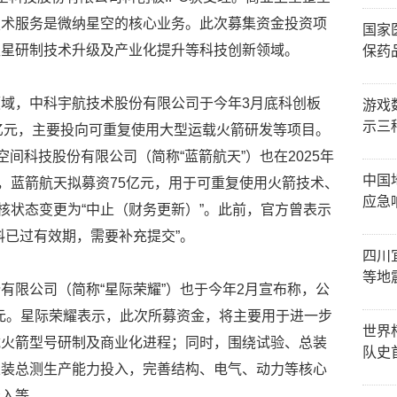
技术服务是微纳星空的核心业务。此次募集资金投资项
国家
卫星研制技术升级及产业化提升等科技创新领域。
保药
域，中科宇航技术股份有限公司于今年3月底科创板
游戏
示三
80亿元，主要投向可重复使用大型运载火箭研发等项目。
空间科技股份有限公司（简称“蓝箭航天”）也在2025年
中国
示，蓝箭航天拟募资75亿元，用于可重复使用火箭技术、
应急
核状态变更为“中止（财务更新）”。此前，官方曾表示
料已过有效期，需要补充提交”。
四川
等地
有限公司（简称“星际荣耀”）也于今年2月宣布称，公
7亿元。星际荣耀表示，此次所募资金，将主要用于进一步
世界
载火箭型号研制及商业化进程；同时，围绕试验、总装
队史
总装总测生产能力投入，完善结构、电气、动力等核心
投入等。