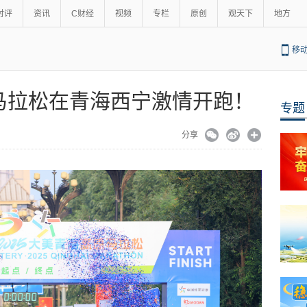
时评
资讯
C财经
视频
专栏
原创
观天下
地方
移
马拉松在青海西宁激情开跑！
专题
分享