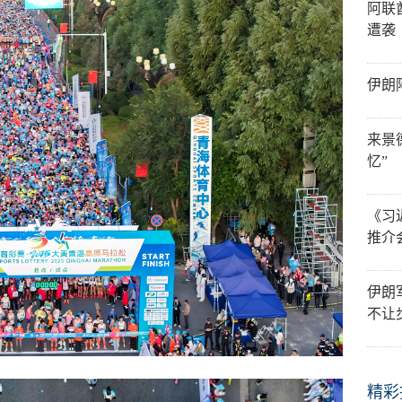
阿联
遭袭
伊朗
来景
忆”
《习
推介
伊朗
不让
精彩