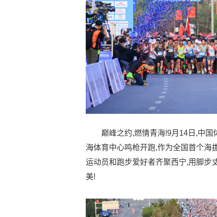
巅峰之约,燃情青海!9月14日,中
海体育中心鸣枪开跑,作为全国首个海
运动员和跑步爱好者齐聚西宁,用脚步
美!