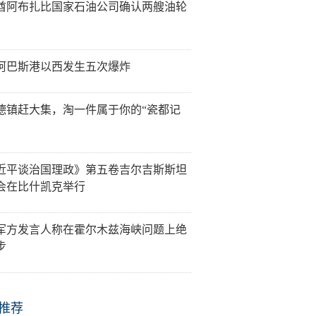
酋阿布扎比国家石油公司确认两艘油轮
阿巴斯港以西发生五次爆炸
德镇赶大集，淘一件属于你的“瓷都记
近平谈治国理政》第五卷吉尔吉斯斯坦
会在比什凯克举行
军方发言人称在霍尔木兹海峡问题上绝
步
推荐