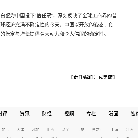
白银为中国投下“信任票”，深刻反映了全球工商界的普
全球经济充满不确定性的今天，中国以开放的姿态、创
济的稳定与增长提供强大动力和令人信服的确定性。
【责任编辑：武昊璇】
时评
资讯
财经
视频
专栏
漫画
独
北京
天津
河北
山西
辽宁
吉林
黑龙江
上海
江苏