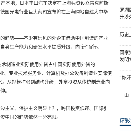
生产基地；日本丰田汽车决定在上海独资设立雷克萨斯
罗湖
；德国光电行业巨头蔡司宣布将在上海购地自建大中华
升涉
历史
同的趋势——不少有远见的外企正借助中国制造的产业
自身生产能力和研发水平提质升级，向“新”而行。
国家
发明
高技术制造业实际使用外资占中国实际使用外资的
制造业、专业技术服务业、计算机及办公设备制造业实际使
“你
21.9%。从规模扩张到结构升级，外商投资从传统制造业向
延伸。
一山
单边主义、保护主义明显上升，跨国投资低迷、国际引
投资中国的趋势依然十分亮眼。
精彩