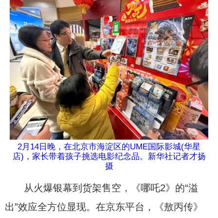
2月14日晚，在北京市海淀区的UME国际影城(华星
店)，家长带着孩子挑选电影纪念品。新华社记者才扬
摄
从火爆银幕到货架售空，《哪吒2》的“溢
出”效应全方位显现。在京东平台，《敖丙传》