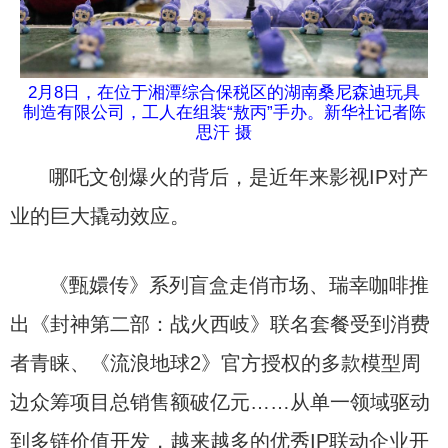
2月8日，在位于湘潭综合保税区的湖南桑尼森迪玩具
制造有限公司，工人在组装“敖丙”手办。新华社记者陈
思汗 摄
哪吒文创爆火的背后，是近年来影视IP对产
业的巨大撬动效应。
《甄嬛传》系列盲盒走俏市场、瑞幸咖啡推
出《封神第二部：战火西岐》联名套餐受到消费
者青睐、《流浪地球2》官方授权的多款模型周
边众筹项目总销售额破亿元……从单一领域驱动
到多链价值开发，越来越多的优秀IP联动企业开