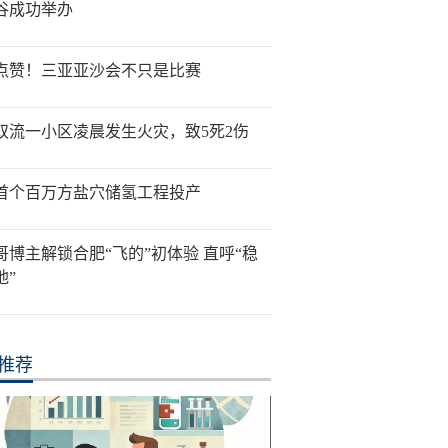
谷成功举办
点赞！三亚亚沙会不只是比赛
双流一小区凌晨发生火灾，致5死2伤
首个百万方盐穴储氢工程投产
哥博主解锁合肥“飞的”初体验 直呼“稳
地”
推荐