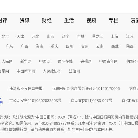
时评
资讯
财经
生活
视频
专栏
漫
北京
天津
河北
山西
辽宁
吉林
黑龙江
上海
江苏
广东
广西
海南
重庆
四川
贵州
云南
西藏
陕西
人民网
新华网
中国网
国际在线
央视网
中国青年网
中国经
国军网
中国新闻网
人民政协网
法治网
违法和不良信息举报
互联网新闻信息服务许可证10120170006
信息
京公网安备11010502032503号
京网文[2011]0283-097号
京ICP备1
权说明：凡注明来源为“中国日报网：XXX（署名）”，除与中国日报网签署内容授权
者必究。如需使用，请与010-84883777联系；凡本网注明“来源：XXX（非中国
其他媒体如需转载，请与稿件来源方联系，如产生任何问题与本网无关。