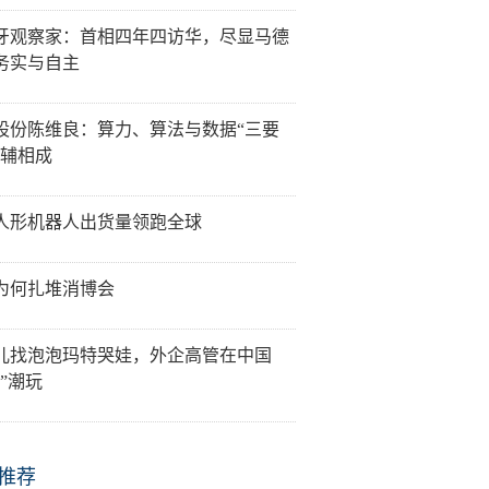
牙观察家：首相四年四访华，尽显马德
务实与自主
股份陈维良：算力、算法与数据“三要
相辅相成
人形机器人出货量领跑全球
为何扎堆消博会
儿找泡泡玛特哭娃，外企高管在中国
”潮玩
推荐