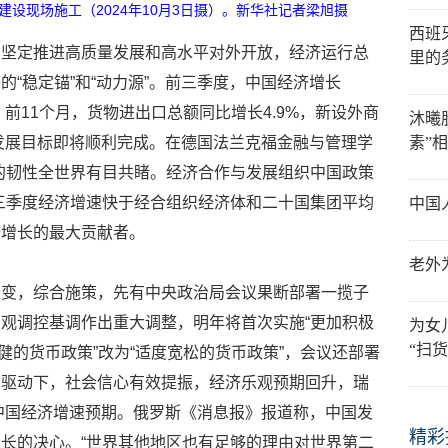
设现场施工（2024年10月3日摄）。新华社记者梁旭摄
西班
国坚定推进高质量发展和高水平对外开放，经济运行总
里的
“稳定锚”和“动力源”。前三季度，中国经济增长
。前11个月，货物进出口总额同比增长4.9%，新设外商
沐曦
会发展目标即将顺利完成。在德国法兰克福金融与管理学
素”
的韧性全世界有目共睹。经济合作与发展组织中国政策
三季度经济增速快于经合组织经济体和二十国集团平均
中国
济增长的最大贡献者。
老外
应变，综合施策，先有中央政治局会议果断部署一揽子
观调控基调作出重大调整，明年将首次实施“更加积极
为女
“扫货
稳健的货币政策”改为“适度宽松的货币政策”，会议还部署
的驱动下，社会信心有效提振，经济乐观预期回升，瑞
年中国经济增速预期。俄罗斯《消息报》报道称，中国发
精彩
长的决心。“世界其他地区也有足够的理由对世界第二