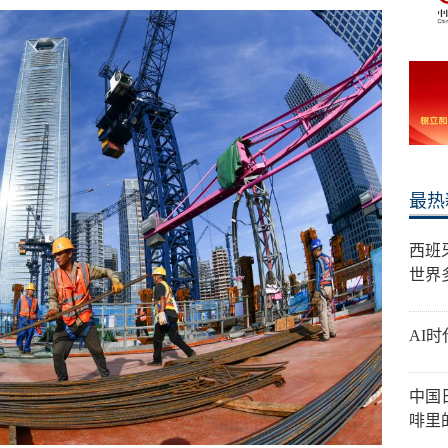
最热
西班
世界
AI
中国
啡里