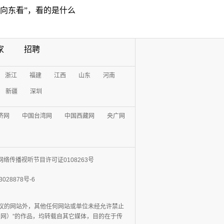
“向东看”，看的是什么
家
招聘
浙江
福建
江西
山东
河南
新疆
深圳
济网
中国台湾网
中国西藏网
央广网
网络传播视听节目许可证0108263号
3028878号-6
协议的网站外，其他任何网站或单位未经允许禁止
日报网）”的作品，均转载自其它媒体，目的在于传