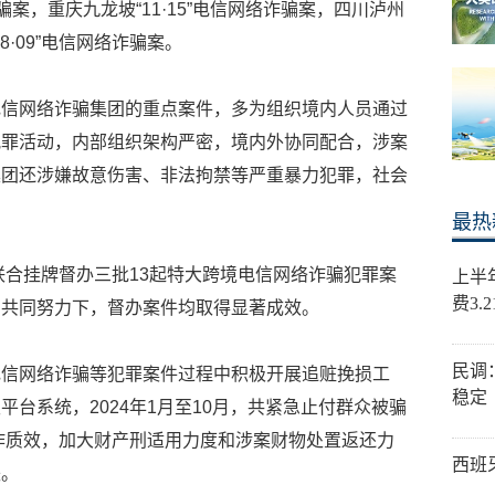
案，重庆九龙坡“11·15”电信网络诈骗案，四川泸州
8·09”电信网络诈骗案。
电信网络诈骗集团的重点案件，多为组织境内人员通过
犯罪活动，内部组织架构严密，境内外协同配合，涉案
集团还涉嫌故意伤害、非法拘禁等严重暴力犯罪，社会
最热
已联合挂牌督办三批13起特大跨境电信网络诈骗犯罪案
上半
费3.
的共同努力下，督办案件均取得显著成效。
民调
电信网络诈骗等犯罪案件过程中积极开展追赃挽损工
稳定
台系统，2024年1月至10月，共紧急止付群众被骗
工作质效，加大财产刑适用力度和涉案财物处置返还力
西班
失。