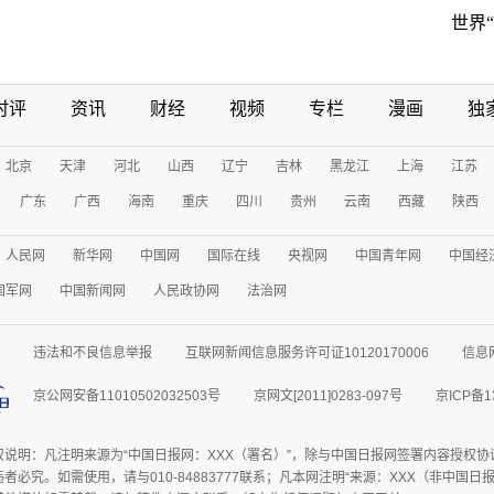
世界
时评
资讯
财经
视频
专栏
漫画
独
北京
天津
河北
山西
辽宁
吉林
黑龙江
上海
江苏
广东
广西
海南
重庆
四川
贵州
云南
西藏
陕西
人民网
新华网
中国网
国际在线
央视网
中国青年网
中国经
国军网
中国新闻网
人民政协网
法治网
违法和不良信息举报
互联网新闻信息服务许可证10120170006
信息
京公网安备11010502032503号
京网文[2011]0283-097号
京ICP备1
权说明：凡注明来源为“中国日报网：XXX（署名）”，除与中国日报网签署内容授权
者必究。如需使用，请与010-84883777联系；凡本网注明“来源：XXX（非中国