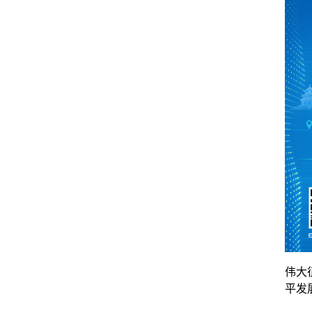
伟大
平发