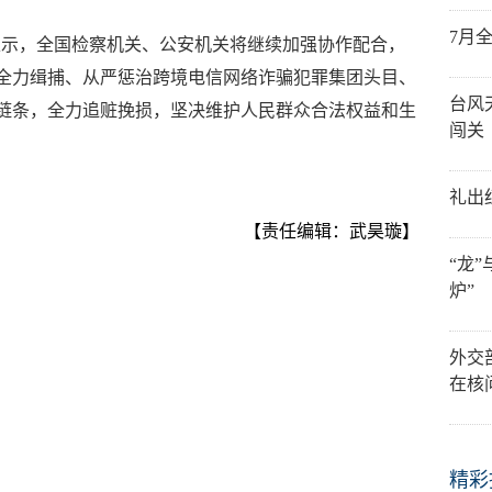
7月
表示，全国检察机关、公安机关将继续加强协作配合，
，全力缉捕、从严惩治跨境电信网络诈骗犯罪集团头目、
台风
罪链条，全力追赃挽损，坚决维护人民群众合法权益和生
闯关
礼出
【责任编辑：武昊璇】
“龙
炉”
外交
在核
精彩