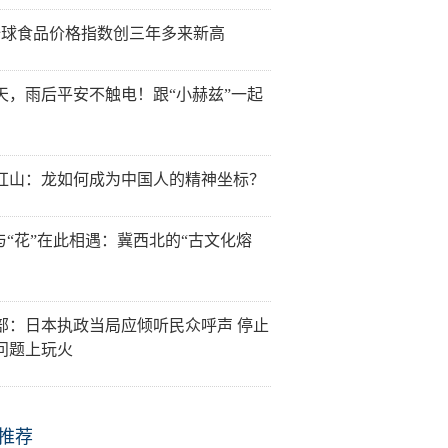
全球食品价格指数创三年多来新高
天，雨后平安不触电！跟“小赫兹”一起
红山：龙如何成为中国人的精神坐标？
”与“花”在此相遇：冀西北的“古文化熔
部：日本执政当局应倾听民众呼声 停止
问题上玩火
推荐