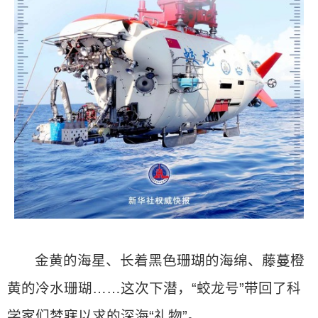
金黄的海星、长着黑色珊瑚的海绵、藤蔓橙
黄的冷水珊瑚……这次下潜，“蛟龙号”带回了科
学家们梦寐以求的深海“礼物”。