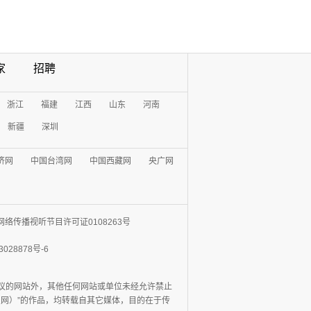
家
招聘
浙江
福建
江西
山东
河南
新疆
深圳
济网
中国台湾网
中国西藏网
央广网
网络传播视听节目许可证0108263号
3028878号-6
协议的网站外，其他任何网站或单位未经允许禁止
日报网）”的作品，均转载自其它媒体，目的在于传