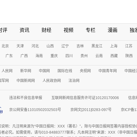
时评
资讯
财经
视频
专栏
漫画
独
北京
天津
河北
山西
辽宁
吉林
黑龙江
上海
江苏
广东
广西
海南
重庆
四川
贵州
云南
西藏
陕西
人民网
新华网
中国网
国际在线
央视网
中国青年网
中国经
国军网
中国新闻网
人民政协网
法治网
违法和不良信息举报
互联网新闻信息服务许可证10120170006
信息
京公网安备11010502032503号
京网文[2011]0283-097号
京ICP备1
权说明：凡注明来源为“中国日报网：XXX（署名）”，除与中国日报网签署内容授权
者必究。如需使用，请与010-84883777联系；凡本网注明“来源：XXX（非中国