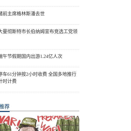
储前主席格林斯潘去世
大曼彻斯特市长伯纳姆宣布竞选工党领
端午节假期国内出游1.24亿人次
停车61分钟按2小时收费 全国多地推行
计时计费
推荐