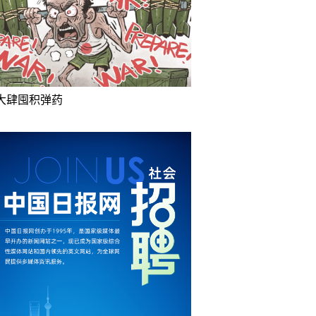
大肆囤积弹药