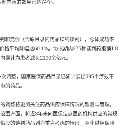
瘤靶向药的数量已达74个。
与谈判和竞价（含原目录内药品续约谈判），总体成功率
价格平均降幅达60.1%。协议期内275种谈判药报销1.8
内累计为患者减负2100余亿元。
多次调整，国家医保药品目录已累计调出395个疗效不
退市的药品。
年的调整将更加关注药品供应保障情况的监测与管理，
范围方面，将近3年未向医保定点医药机构供应的常规
场供应的谈判药品列为重点考虑的情形，强化供应保障