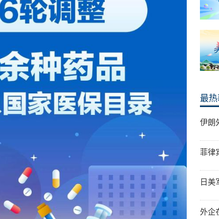
最热
伊朗
菲律
日美
外企