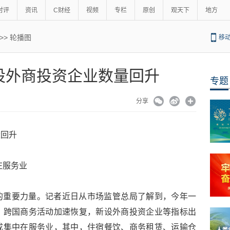
时评
资讯
C财经
视频
专栏
原创
观天下
地方
>>
轮播图
移
设外商投资企业数量回升
专题
分享
量回升
在服务业
的重要力量。记者近日从市场监管总局了解到，今年一
，跨国商务活动加速恢复，新设外商投资企业等指标出
成集中在服务业，其中，住宿餐饮、商务租赁、运输仓