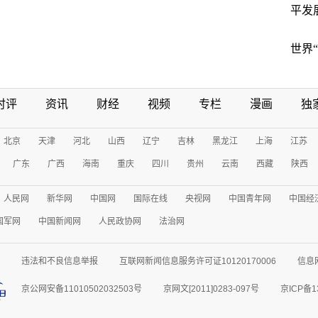
平发
世界
时评
资讯
财经
视频
专栏
漫画
独
北京
天津
河北
山西
辽宁
吉林
黑龙江
上海
江苏
广东
广西
海南
重庆
四川
贵州
云南
西藏
陕西
人民网
新华网
中国网
国际在线
央视网
中国青年网
中国经
国军网
中国新闻网
人民政协网
法治网
违法和不良信息举报
互联网新闻信息服务许可证10120170006
信息
京公网安备11010502032503号
京网文[2011]0283-097号
京ICP备1