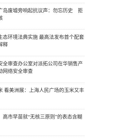
广岛废墟旁响起抗议声：勿忘历史 拒
核
生态环境法典实施 最高法发布首个配套
解释
安全审查办公室对派拓公司在华销售产
动网络安全审查
米 看美洲展：上海人民广场的玉米又丰
：高市早苗就“无核三原则”的表态含糊