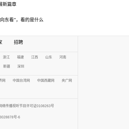
展新篇章
“向东看”，看的是什么
家
招聘
浙江
福建
江西
山东
河南
新疆
深圳
济网
中国台湾网
中国西藏网
央广网
网络传播视听节目许可证0108263号
3028878号-6