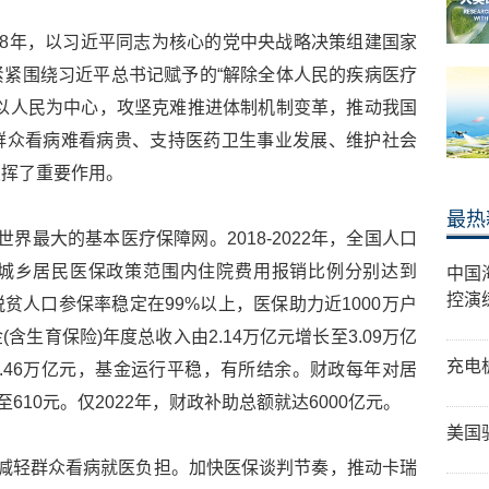
18年，以习近平同志为核心的党中央战略决策组建国家
紧围绕习近平总书记赋予的“解除全体人民的疾病医疗
以人民为中心，攻坚克难推进体制机制变革，推动我国
群众看病难看病贵、支持医药卫生事业发展、维护社会
发挥了重要作用。
最热
界最大的基本医疗保障网。2018-2022年，全国人口
和城乡居民医保政策范围内住院费用报销比例分别达到
中国
控演
脱贫人口参保率稳定在99%以上，医保助力近1000万户
生育保险)年度总收入由2.14万亿元增长至3.09万亿
充电
2.46万亿元，基金运行平稳，有所结余。财政每年对居
610元。仅2022年，财政补助总额就达6000亿元。
美国
减轻群众看病就医负担。加快医保谈判节奏，推动卡瑞