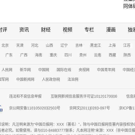
同体
时评
资讯
财经
视频
专栏
漫画
独
北京
天津
河北
山西
辽宁
吉林
黑龙江
上海
江苏
广东
广西
海南
重庆
四川
贵州
云南
西藏
陕西
人民网
新华网
中国网
国际在线
央视网
中国青年网
中国经
国军网
中国新闻网
人民政协网
法治网
违法和不良信息举报
互联网新闻信息服务许可证10120170006
信息
京公网安备11010502032503号
京网文[2011]0283-097号
京ICP备1
权说明：凡注明来源为“中国日报网：XXX（署名）”，除与中国日报网签署内容授权
者必究。如需使用，请与010-84883777联系；凡本网注明“来源：XXX（非中国