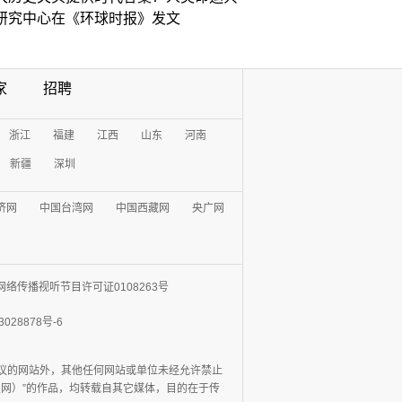
研究中心在《环球时报》发文
家
招聘
浙江
福建
江西
山东
河南
新疆
深圳
济网
中国台湾网
中国西藏网
央广网
网络传播视听节目许可证0108263号
3028878号-6
协议的网站外，其他任何网站或单位未经允许禁止
日报网）”的作品，均转载自其它媒体，目的在于传