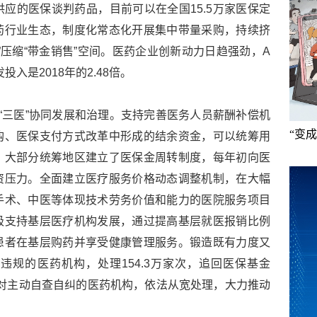
应的医保谈判药品，目前可以在全国15.5万家医保定
药行业生态，制度化常态化开展集中带量采购，持续挤
”压缩“带金销售”空间。医药企业创新动力日趋强劲，A
投入是2018年的2.48倍。
“三医”协同发展和治理。支持完善医务人员薪酬补偿机
“变
购、医保支付方式改革中形成的结余资金，可以统筹用
，大部分统筹地区建立了医保金周转制度，每年初向医
资压力。全面建立医疗服务价格动态调整机制，在大幅
手术、中医等体现技术劳务价值和能力的医院服务项目
极支持基层医疗机构发展，通过提高基层就医报销比例
患者在基层购药并享受健康管理服务。锻造既有力度又
规的医药机构，处理154.3万家次，追回医保基金
万件；对主动自查自纠的医药机构，依法从宽处理，大力推动