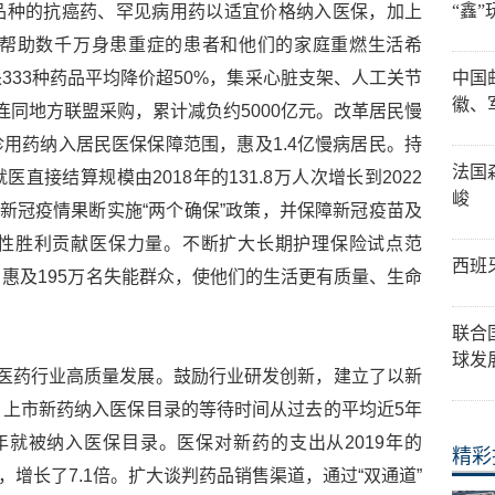
“鑫
品种的抗癌药、罕见病用药以适宜价格纳入医保，加上
，帮助数千万身患重症的患者和他们的家庭重燃生活希
333种药品平均降价超50%，集采心脏支架、人工关节
中国
徽、
连同地方联盟采购，累计减负约5000亿元。改革居民慢
用药纳入居民医保保障范围，惠及1.4亿慢病居民。持
法国
接结算规模由2018年的131.8万人次增长到2022
峻
针对新冠疫情果断实施“两个确保”政策，并保障新冠疫苗及
性胜利贡献医保力量。不断扩大长期护理保险试点范
西班
口，惠及195万名失能群众，使他们的生活更有质量、生命
联合
球发
医药行业高质量发展。鼓励行业研发创新，建立了以新
上市新药纳入医保目录的等待时间从过去的平均近5年
就被纳入医保目录。医保对新药的支出从2019年的
精彩
9亿元，增长了7.1倍。扩大谈判药品销售渠道，通过“双通道”