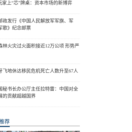
”玩家上“芯”牌桌：资本市场的新博弈
邮政发行《中国人民解放军军旗、军
军歌》纪念邮票
森林火灾过火面积接近12万公顷 形势严
牙飞地休达移民危机死亡人数升至67人
国秘书长办公厅主任拉特雷：中国对全
展的贡献超越国界
推荐