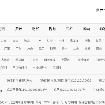
世界
时评
资讯
财经
视频
专栏
漫画
独
北京
天津
河北
山西
辽宁
吉林
黑龙江
上海
江苏
广东
广西
海南
重庆
四川
贵州
云南
西藏
陕西
人民网
新华网
中国网
国际在线
央视网
中国青年网
中国经
国军网
中国新闻网
人民政协网
法治网
违法和不良信息举报
互联网新闻信息服务许可证10120170006
信息
京公网安备11010502032503号
京网文[2011]0283-097号
京ICP备1
权说明：凡注明来源为“中国日报网：XXX（署名）”，除与中国日报网签署内容授权