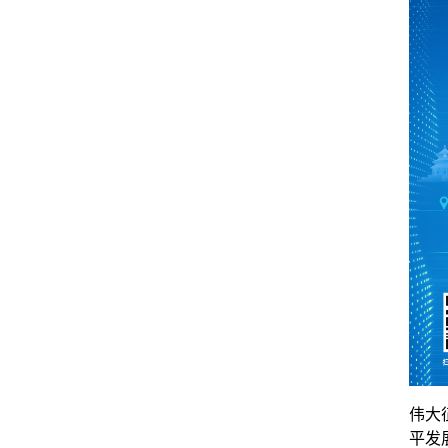
伟大
平发