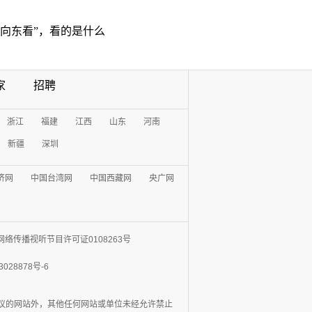
“向东看”，看的是什么
家
招聘
浙江
福建
江西
山东
河南
新疆
深圳
济网
中国台湾网
中国西藏网
央广网
网络传播视听节目许可证0108263号
3028878号-6
协议的网站外，其他任何网站或单位未经允许禁止