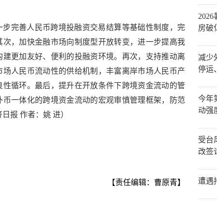
20
一步完善人民币跨境投融资交易结算等基础性制度，完
房破
其次，加快金融市场向制度型开放转变，进一步提高我
构建更加友好、便利的投融资环境。再次，支持推动离
减少
停运
市场人民币流动性的供给机制，丰富离岸市场人民币产
良性循环。最后，提升在开放条件下跨境资金流动的管
今年
外币一体化的跨境资金流动的宏观审慎管理框架，防范
动强
日报 作者：姚 进）
受台
改签
遭遇
【责任编辑：曹原青】