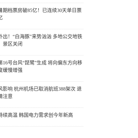
26暑期档票房破85亿！已连续30天单日票
亿
外出！“白海豚”来势汹汹 多地公交地铁
、景区关闭
第16号台风“琵鹭”生成 将向偏东方向移
度缓慢增强
风影响 杭州机场已取消航班388架次 退
请注意
持续高温 韩国电力需求创今年新高