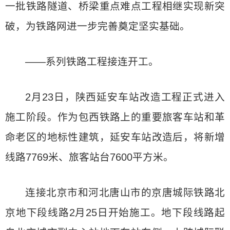
一批铁路隧道、桥梁重点难点工程相继实现新突
破，为铁路网进一步完善奠定坚实基础。
——系列铁路工程接连开工。
2月23日，陕西延安车站改造工程正式进入
施工阶段。作为包西铁路上的重要旅客车站和革
命老区的地标性建筑，延安车站改造后，将新增
线路7769米、旅客站台7600平方米。
连接北京市和河北唐山市的京唐城际铁路北
京地下段线路2月25日开始施工。地下段线路起