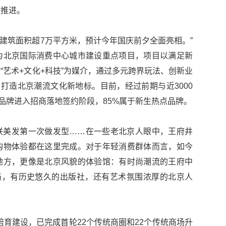
速推进。
造建筑面积超7万平方米，预计今年国庆前夕全面亮相。”
为北京国际消费中心城市建设重点项目，项目以满足新
“艺术+文化+科技”为媒介，通过多元跨界玩法、创新业
，打造北京潮流文化新地标。目前，经过前期与近3000
向品牌进入招商落地签约阶段，85%属于新生热点品牌。
联美发第一次做发型……在一些老北京人眼中，王府井
购物体验都在这里完成。对于年轻消费群体而言，如今
地方，更像是北京风貌的体验馆：有时尚潮流的王府中
局，有历史悠久的出版社，还有艺术氛围浓厚的北京人
培育建设，已完成首轮22个传统商圈和22个传统商场升