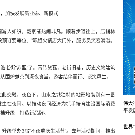
展，加快发展新业态、新模式
洞游人如织，戴家巷热闹非凡。顺着步道往上，店铺林
没预订要等位。”珮姐火锅店大门外，服务员笑容满溢。
浩老街“苏醒”了。青砖黛瓦，老街旧巷，历史文物建筑
，从围炉煮茶到深夜食堂，游客结伴而行、谈笑风生。
在此交融，夜色下，山水之城独特的地形地貌别有一番
伟大
发生在夜间。以推动夜间经济为抓手培育建设国际消费
平发
提档升级，打造新品牌。
世界
，升级举办3届“不夜重庆生活节”。去年活动期间，推出