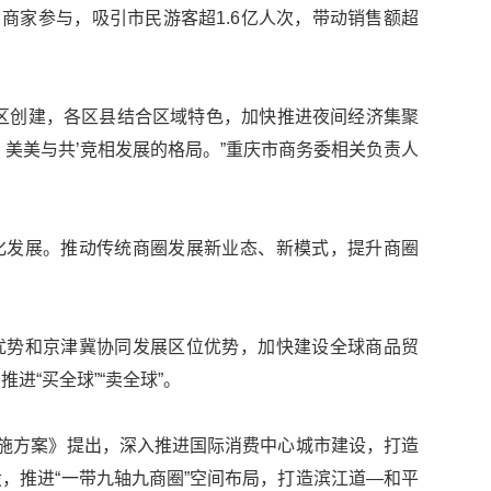
户商家参与，吸引市民游客超1.6亿人次，带动销售额超
区创建，各区县结合区域特色，加快推进夜间经济集聚
、美美与共’竞相发展的格局。”重庆市商务委相关负责人
化发展。推动传统商圈发展新业态、新模式，提升商圈
优势和京津冀协同发展区位优势，加快建设全球商品贸
进“买全球”“卖全球”。
实施方案》提出，深入推进国际消费中心城市建设，打造
，推进“一带九轴九商圈”空间布局，打造滨江道—和平