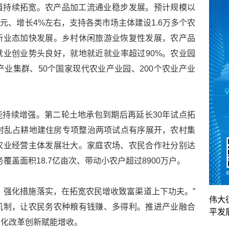
道持续拓宽。农产品加工流通业稳步发展。预计规模以
亿元、增长4%左右，支持各类市场主体建设1.6万多个农
新业态加快发展。乡村休闲旅游业恢复性发展，农产品
就业创业势头良好，就地就近就业率超过90%。农业园
产业集群、50个国家现代农业产业园、200个农业产业
持续增强。第二轮土地承包到期后再延长30年试点拓
村乱占耕地建住房专项整治两项试点有序展开，农村集
农业经营主体发展壮大。家庭农场、农民合作社分别达
务覆盖面积18.7亿亩次、带动小农户超过8900万户。
，强化措施落实，在拓宽农民增收致富渠道上下功夫。”
伟大
机制，让农民务农种粮有钱赚、多得利。推进产业融合
平发
深化改革创新赋能增收。