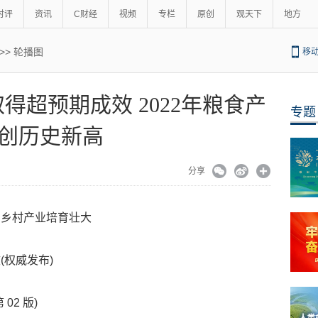
时评
资讯
C财经
视频
专栏
原创
观天下
地方
>>
轮播图
移
得超预期成效 2022年粮食产
专题
创历史新高
分享
，乡村产业培育壮大
(权威发布)
02 版)