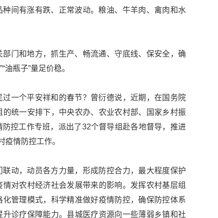
品种间有涨有跌、正常波动。粮油、牛羊肉、禽肉和水
关部门和地方，抓生产、畅流通、守底线、保安全，确
”“油瓶子”量足价稳。
民过一个平安祥和的春节？曾衍德说，近期，在国务院
组的统一安排下，中央农办、农业农村部、国家乡村振
防控工作专班，派出了32个督导组赴各地督导，推进
农村疫情防控工作。
门联动，动员各方力量，形成防控合力，最大程度保护
疫情对农村经济社会发展带来的影响。发挥农村基层组
格化管理模式，科学精准做好疫情防控，确保防控体系
提升诊疗保障能力。县城医疗资源向一些薄弱乡镇和社