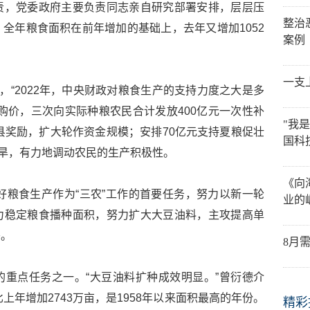
责，党委政府主要负责同志亲自研究部署安排，层层压
整治
全年粮食面积在前年增加的基础上，去年又增加1052
案例
一支
，“2022年，中央财政对粮食生产的支持力度之大是多
购价，三次向实际种粮农民合计发放400亿元一次性补
"我
大县奖励，扩大轮作资金规模；安排70亿元支持夏粮促壮
国科
干旱，有力地调动农民的生产积极性。
《向
抓好粮食生产作为“三农”工作的首要任务，努力以新一轮
业的
力稳定粮食播种面积，努力扩大大豆油料，主攻提高单
头。
8月
重点任务之一。“大豆油料扩种成效明显。”曾衍德介
，比上年增加2743万亩，是1958年以来面积最高的年份。
精彩