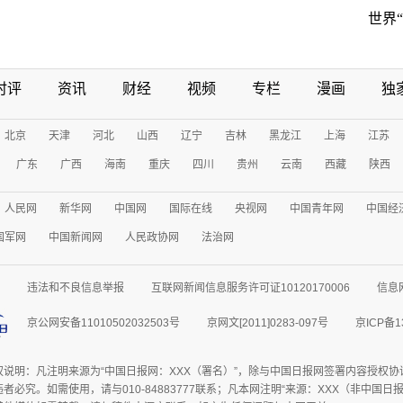
世界
时评
资讯
财经
视频
专栏
漫画
独
北京
天津
河北
山西
辽宁
吉林
黑龙江
上海
江苏
广东
广西
海南
重庆
四川
贵州
云南
西藏
陕西
人民网
新华网
中国网
国际在线
央视网
中国青年网
中国经
国军网
中国新闻网
人民政协网
法治网
违法和不良信息举报
互联网新闻信息服务许可证10120170006
信息
京公网安备11010502032503号
京网文[2011]0283-097号
京ICP备1
权说明：凡注明来源为“中国日报网：XXX（署名）”，除与中国日报网签署内容授权
者必究。如需使用，请与010-84883777联系；凡本网注明“来源：XXX（非中国