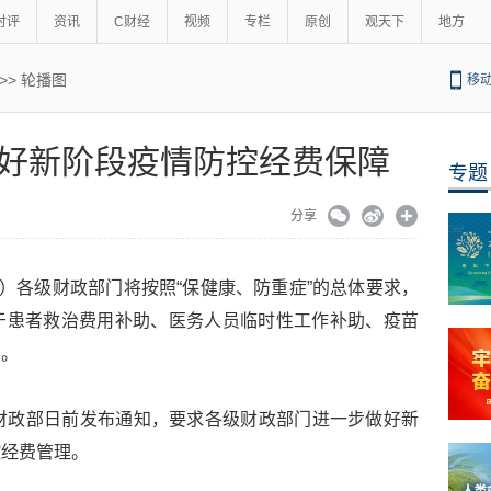
时评
资讯
C财经
视频
专栏
原创
观天下
地方
>>
轮播图
移
好新阶段疫情防控经费保障
专题
分享
铖）各级财政部门将按照“保健康、防重症”的总体要求，
于患者救治费用补助、医务人员临时性工作补助、疫苗
出。
财政部日前发布通知，要求各级财政部门进一步做好新
控经费管理。