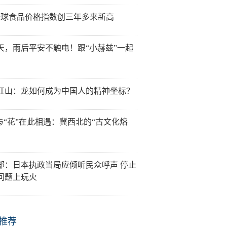
全球食品价格指数创三年多来新高
天，雨后平安不触电！跟“小赫兹”一起
红山：龙如何成为中国人的精神坐标？
”与“花”在此相遇：冀西北的“古文化熔
部：日本执政当局应倾听民众呼声 停止
问题上玩火
推荐