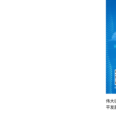
伟大
平发