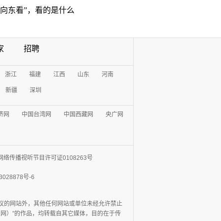
“向东看”，看的是什么
家
招聘
浙江
福建
江西
山东
河南
新疆
深圳
济网
中国台湾网
中国西藏网
央广网
网络传播视听节目许可证0108263号
3028878号-6
协议的网站外，其他任何网站或单位未经允许禁止
日报网）”的作品，均转载自其它媒体，目的在于传