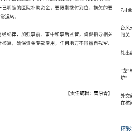
于已明确的医院补助资金，要限期拨付到位，拖欠的要
7月
正常运转。
台风
财经纪律，加强事前、事中和事后监管，督促指导相关
闯关
计核算，确保资金专款专用，任何地方不得擅自截留、
礼出
“龙
炉”
【责任编辑：曹原青】
外交
在核
精彩