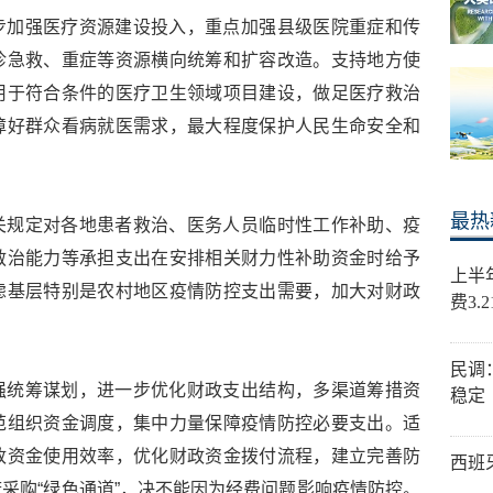
步加强医疗资源建设投入，重点加强县级医院重症和传
诊急救、重症等资源横向统筹和扩容改造。支持地方使
用于符合条件的医疗卫生领域项目建设，做足医疗救治
障好群众看病就医需求，最大程度保护人民生命安全和
最热
关规定对各地患者救治、医务人员临时性工作补助、疫
救治能力等承担支出在安排相关财力性补助资金时给予
上半
虑基层特别是农村地区疫情防控支出需要，加大对财政
费3.
民调
强统筹谋划，进一步优化财政支出结构，多渠道筹措资
稳定
范组织资金调度，集中力量保障疫情防控必要支出。适
政资金使用效率，优化财政资金拨付流程，建立完善防
西班
采购“绿色通道”，决不能因为经费问题影响疫情防控。