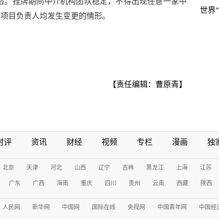
字经验。挂牌期间中介机构团队稳定，不得出现任意一家中
世界
名项目负责人均发生变更的情形。
【责任编辑：曹原青】
时评
资讯
财经
视频
专栏
漫画
独
北京
天津
河北
山西
辽宁
吉林
黑龙江
上海
江苏
广东
广西
海南
重庆
四川
贵州
云南
西藏
陕西
人民网
新华网
中国网
国际在线
央视网
中国青年网
中国经