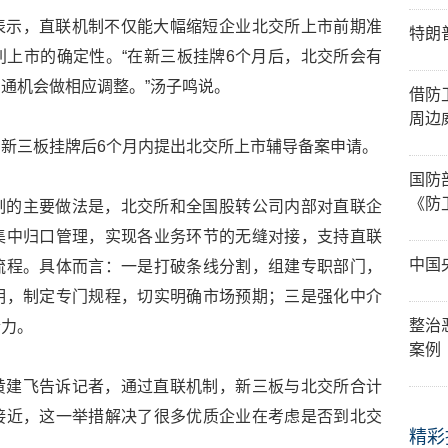
表示，直联机制不仅能大幅缩短企业北交所上市前期准
特朗
上市的确定性。“在新三板挂牌6个月后，北交所会有
通机会做相应调整。”汤子鸣说。
借防
周边
新三板挂牌后6个月内提出北交所上市辅导备案申请。
国防
《防
制的主要做法是，北交所和全国股转公司内部对直联企
集中归口管理，实现各业务环节的无缝对接，支持直联
中国
流程。具体而言：一是打破条线分割，组建专职部门，
明，制定专门规程，切实明确市场预期；三是强化中介
整治
合力。
案例
黄建飞告诉记者，通过直联机制，新三板与北交所合计
接近，这一举措解决了很多优质企业在考虑是否到北交
精彩