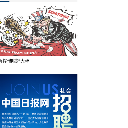
再挥“制裁”大棒