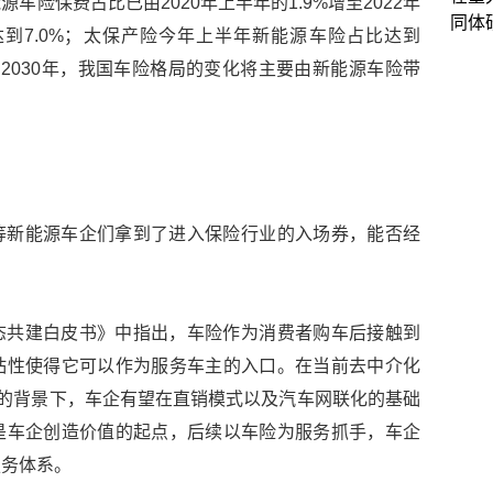
险保费占比已由2020年上半年的1.9%增至2022年
同体
达到7.0%；太保产险今年上半年新能源车险占比达到
计到2030年，我国车险格局的变化将主要由新能源车险带
等新能源车企们拿到了进入保险行业的入场券，能否经
态共建白皮书》中指出，车险作为消费者购车后接触到
粘性使得它可以作为服务车主的入口。在当前去中介化
构的背景下，车企有望在直销模式以及汽车网联化的基础
是车企创造价值的起点，后续以车险为服务抓手，车企
服务体系。