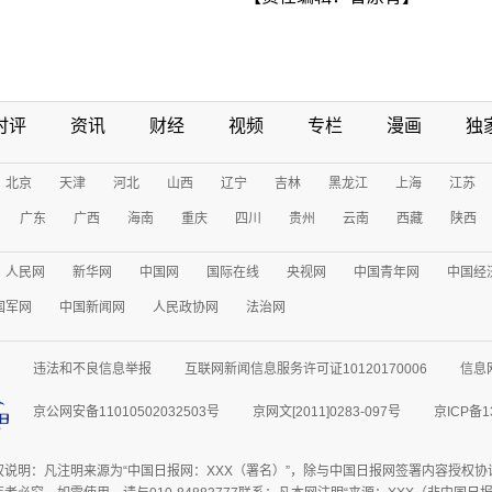
时评
资讯
财经
视频
专栏
漫画
独
北京
天津
河北
山西
辽宁
吉林
黑龙江
上海
江苏
广东
广西
海南
重庆
四川
贵州
云南
西藏
陕西
人民网
新华网
中国网
国际在线
央视网
中国青年网
中国经
国军网
中国新闻网
人民政协网
法治网
违法和不良信息举报
互联网新闻信息服务许可证10120170006
信息
京公网安备11010502032503号
京网文[2011]0283-097号
京ICP备1
权说明：凡注明来源为“中国日报网：XXX（署名）”，除与中国日报网签署内容授权