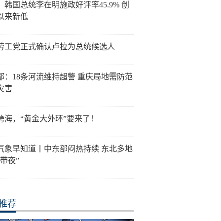
：韩国总统李在明施政好评率45.9% 创
以来新低
劳工党正式确认卢拉为总统候选人
部：18条河流维持超警 重庆局地需防范
灾害
跨海，“黄金大外环”要来了！
气象早知道丨中东部闷热持续 东北多地
带夜”
推荐