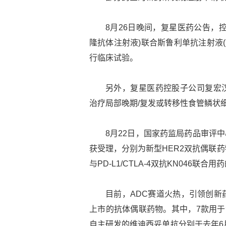
8月26日晚间，复星医药公告，控
隆抗体注射液)联合斯鲁利单抗注射液
行临床试验。
另外，复星医药控股子公司复宏汉
治疗局部晚期/复发或转移性食管鳞状细
8月22日，国家药监局药品审评中
获受理，分别为新型HER2双抗偶联药物(
与PD-L1/CTLA-4双抗KN046联
目前，ADC赛道火热，引领创新药
上市的抗体偶联药物。其中，7款用于
自主研发的维迪西妥单抗分别于去年6