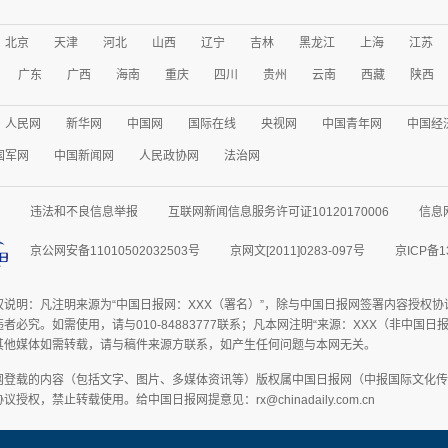
北京
天津
河北
山西
辽宁
吉林
黑龙江
上海
江苏
广东
广西
海南
重庆
四川
贵州
云南
西藏
陕西
人民网
新华网
中国网
国际在线
央视网
中国青年网
中国经
国军网
中国新闻网
人民政协网
法治网
违法和不良信息举报
互联网新闻信息服务许可证10120170006
信息
京公网安备11010502032503号
京网文[2011]0283-097号
京ICP备1
权说明：凡注明来源为“中国日报网：XXX（署名）”，除与中国日报网签署内容授权
者必究。如需使用，请与010-84883777联系；凡本网注明“来源：XXX（非中国
其他媒体如需转载，请与稿件来源方联系，如产生任何问题与本网无关。
网登载的内容（包括文字、图片、多媒体资讯等）版权属中国日报网（中报国际文化传
授权，禁止转载使用。给中国日报网提意见：rx@chinadaily.com.cn