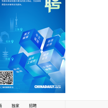
画
独家
招聘