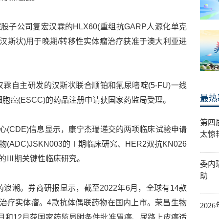
股子公司复宏汉霖的HLX60(重组抗GARP人源化单克
(汉斯状)用于晚期/转移性实体瘤治疗获准于澳大利亚进
霖自主研发的汉斯状联合顺铂和氟尿嘧啶(5-FU)一线
最热
胞癌(ESCC)的药品注册申请获国家药监局受理。
第四
心(CDE)信息显示，康宁杰瑞递交的两项临床试验申请
太惊
ADC)JSKN003的Ⅰ期临床研究、HER2双抗KN026
合用药的Ⅲ期关键性临床研究。
委内
助
浪潮。券商研报显示，截至2022年6月，全球有14款
治疗实体瘤。4款抗体偶联药物在国内上市。荣昌生物
20
月和12月获国家药监局附条件批准胃癌、尿路上皮癌适