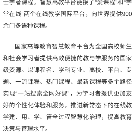
士学者课程。智慧高教平台链接了“爱课程”和“学
堂在线”两个在线教学国际平台，向世界提供900
余门多语种课程。
国家高等教育智慧教育平台为全国高校师生
和社会学习者提供高效便捷的教与学服务的国家
级资源。以课程名、学科专业、高校、平台、专
题、一流课程、热门课程、最新课程等多个路径
实现“一站搜索全网好课”，为学习者提供更加友
好的个性化体验和服务，推进新常态下的在线教
学建、用、学、管全过程智慧化治理，提高教育
决策与管理水平。