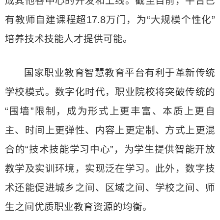
成其他各中心的开发和上线。截至目前，平台已
有教师自建课程超17.8万门，为“大规模个性化”
培养技术技能人才提供可能。
国家职业教育智慧教育平台有利于革新传统
学校模式。数字化时代，职业院校将突破传统的
“围墙”限制，成为形式上更丰富、本质上更自
主、时间上更弹性、内容上更定制、方式上更混
合的“技术技能学习中心”，为学生提供智能开放
教学及实训环境，实现泛在学习。此外，数字技
术还能促进城乡之间、区域之间、学校之间、师
生之间优质职业教育资源的均衡。