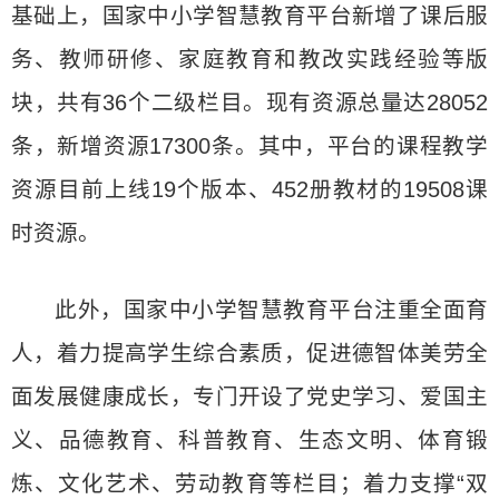
基础上，国家中小学智慧教育平台新增了课后服
务、教师研修、家庭教育和教改实践经验等版
块，共有36个二级栏目。现有资源总量达28052
条，新增资源17300条。其中，平台的课程教学
资源目前上线19个版本、452册教材的19508课
时资源。
此外，国家中小学智慧教育平台注重全面育
人，着力提高学生综合素质，促进德智体美劳全
面发展健康成长，专门开设了党史学习、爱国主
义、品德教育、科普教育、生态文明、体育锻
炼、文化艺术、劳动教育等栏目；着力支撑“双