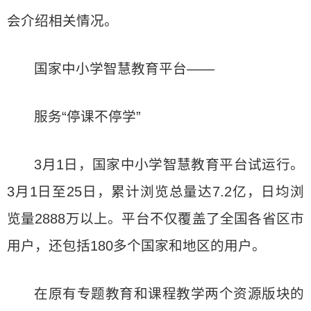
会介绍相关情况。
国家中小学智慧教育平台——
服务“停课不停学”
3月1日，国家中小学智慧教育平台试运行。
3月1日至25日，累计浏览总量达7.2亿，日均浏
览量2888万以上。平台不仅覆盖了全国各省区市
用户，还包括180多个国家和地区的用户。
在原有专题教育和课程教学两个资源版块的