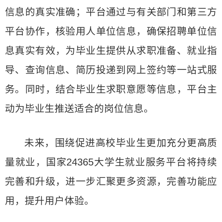
信息的真实准确；平台通过与有关部门和第三方
平台协作，核验用人单位信息，确保招聘单位信
息真实有效，为毕业生提供从求职准备、就业指
导、查询信息、简历投递到网上签约等一站式服
务。同时，结合毕业生求职意愿等信息，平台主
动为毕业生推送适合的岗位信息。
未来，围绕促进高校毕业生更加充分更高质
量就业，国家24365大学生就业服务平台将持续
完善和升级，进一步汇聚更多资源，完善功能应
用，提升用户体验。