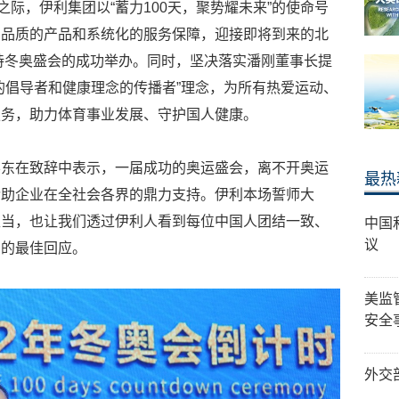
之际，伊利集团以“蓄力100天，聚势耀未来”的使命号
高品质的产品和系统化的服务保障，迎接即将到来的北
支持冬奥盛会的成功举办。同时，坚决落实潘刚董事长提
的倡导者和健康理念的传播者”理念，为所有热爱运动、
服务，助力体育事业发展、守护国人健康。
学东在致辞中表示，一届成功的奥运盛会，离不开奥运
最热
赞助企业在全社会各界的鼎力支持。伊利本场誓师大
担当，也让我们透过伊利人看到每位中国人团结一致、
中国
议
神的最佳回应。
美监
安全
外交