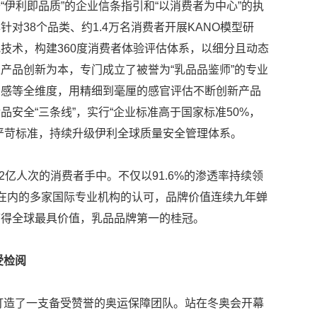
伊利即品质”的企业信条指引和“以消费者为中心”的执
对38个品类、约1.4万名消费者开展KANO模型研
技术，构建360度消费者体验评估体系，以细分且动态
产品创新为本，专门成立了被誉为“乳品品鉴师”的专业
口感等全维度，用精细到毫厘的感官评估不断创新产品
安全“三条线”，实行“企业标准高于国家标准50%，
最严苛标准，持续升级伊利全球质量安全管理体系。
2亿人次的消费者手中。不仅以91.6%的渗透率持续领
ance在内的多家国际专业机构的认可，品牌价值连续九年蝉
摘得全球最具价值，乳品品牌第一的桂冠。
受检阅
便打造了一支备受赞誉的奥运保障团队。站在冬奥会开幕