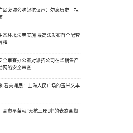
广岛废墟旁响起抗议声：勿忘历史 拒
核
生态环境法典实施 最高法发布首个配套
解释
安全审查办公室对派拓公司在华销售产
动网络安全审查
米 看美洲展：上海人民广场的玉米又丰
：高市早苗就“无核三原则”的表态含糊