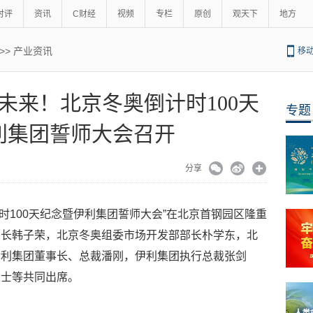
时评
资讯
C财经
视频
专栏
原创
观天下
地方
>>
产业资讯
移
耀未来！北京冬奥倒计时100天
专题
利集团誓师大会召开
分享
倒计时100天纪念暨伊利集团誓师大会”在北京首钢园区隆重
书长韩子荣，北京冬奥组委市场开发部部长朴学东，北
伊利集团董事长、总裁潘刚，伊利集团执行总裁张剑
人士等共同出席。