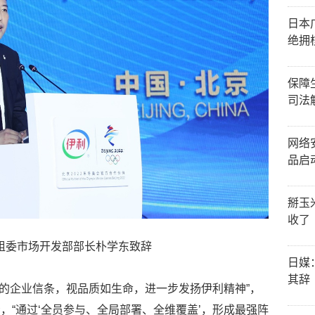
日本
绝拥
保障
司法
网络
品启
掰玉
收了
组委市场开发部部长朴学东致辞
日媒
其辞
’的企业信条，视品质如生命，进一步发扬伊利精神”，
，“通过‘全员参与、全局部署、全维覆盖’，形成最强阵