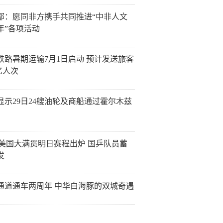
部：愿同非方携手共同推进“中非人文
年”各项活动
铁路暑期运输7月1日启动 预计发送旅客
1亿人次
显示29日24艘油轮及商船通过霍尔木兹
T美国大满贯明日赛程出炉 国乒队员蓄
发
通道通车两周年 中华白海豚的双城奇遇