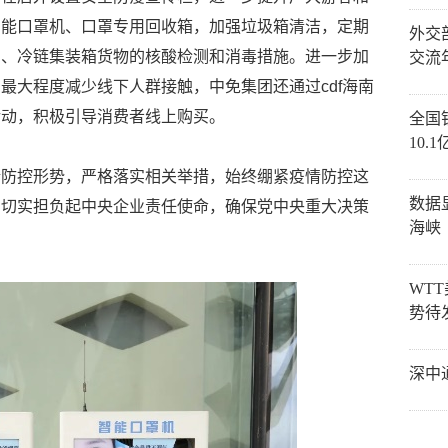
智能口罩机、口罩专用回收箱，加强垃圾箱清洁，定期
外交
品、冷链集装箱货物的核酸检测和消毒措施。进一步加
交流
最大程度减少线下人群接触，中免集团还通过cdf海南
活动，积极引导消费者线上购买。
全国
10.
情防控形势，严格落实相关举措，始终绷紧疫情防控这
数据
，切实担负起中央企业责任使命，确保党中央重大决策
海峡
WT
势待
深中