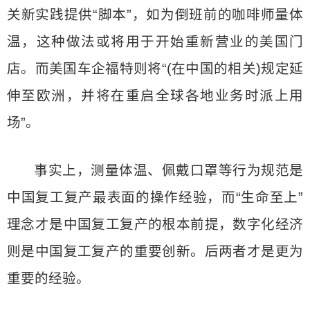
关新实践提供“脚本”，如为倒班前的咖啡师量体
温，这种做法或将用于开始重新营业的美国门
店。而美国车企福特则将“(在中国的相关)规定延
伸至欧洲，并将在重启全球各地业务时派上用
场”。
事实上，测量体温、佩戴口罩等行为规范是
中国复工复产最表面的操作经验，而“生命至上”
理念才是中国复工复产的根本前提，数字化经济
则是中国复工复产的重要创新。后两者才是更为
重要的经验。