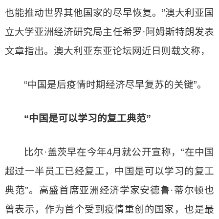
也能推动世界其他国家的尽早恢复。”澳大利亚国
立大学亚洲经济研究局主任希罗·阿姆斯特朗发表
文章指出。澳大利亚东亚论坛网近日则载文称，
“中国是后疫情时期经济尽早复苏的关键”。
“中国是可以学习的复工典范”
比尔·盖茨早在今年4月就公开宣称，“在中国
超过一半员工已经复工，中国是可以学习的复工
典范”。高盛首席亚洲经济学家安德鲁·蒂尔顿也
曾表示，作为首个受到疫情重创的国家，也是最