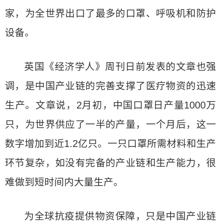
家，为全世界出口了最多的口罩、呼吸机和防护
设备。
英国《经济学人》周刊日前发表的文章也强
调，是中国产业链的完善支撑了医疗物资的迅速
生产。文章说，2月初，中国口罩日产量1000万
只，为世界供应了一半的产量，一个月后，这一
数字增加到近1.2亿只。一只口罩所需材料和生产
环节复杂，如没有完备的产业链和生产能力，很
难做到短时间内大量生产。
为全球抗疫提供物资保障，只是中国产业链