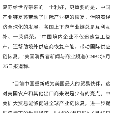
复苏给世界带来的一个利好，更重要的是，中国
产业链复苏带动了国际产业链的恢复。伴随着经
济全球化的发展，各国上下游产业链总是互利互
补、一荣俱荣。“中国境内企业不仅迅速复工复
产，还帮助境外供应商恢复产能，带动国际供应
链恢复。”美国消费者新闻与商业频道(CNBC)5月
25日报道称。
“目前中国重新成为美国最大的贸易伙伴，这
对美国农户和其他出口商来说是少有的亮点。中
美扩大贸易能够促进全球产业链恢复，进一步提