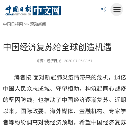
中国日报网
>>
滚动新闻
中国经济复苏给全球创造机遇
来源：经济日报 2020-07-06 08:57
编者按 面对新冠肺炎疫情带来的危机，14亿
中国人民众志成城、守望相助，构筑起同心战疫
的坚固防线，也推动了中国经济逐渐复苏。近期
以来，国际政要、海外媒体、金融机构、专家学
者等纷纷调高对我经济预期，希望中国经济复苏