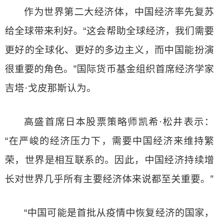
作为世界第二大经济体，中国经济率先复苏
给全球带来利好。“这会帮助全球经济，我们需要
更好的全球化、更好的多边主义，而中国能扮演
很重要的角色。”国际货币基金组织首席经济学家
吉塔·戈皮那斯认为。
高盛首席日本股票策略师凯希·松井表示：
“在严峻的经济压力下，需要中国经济来维持繁
荣，世界是相互联系的。因此，中国经济持续增
长对世界几乎所有主要经济体来说都至关重要。”
“中国可能是首批从疫情中恢复经济的国家，