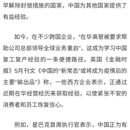
早解除封锁措施的国家，中国为其他国家提供了
有益经验。
如今，在不少跨国企业，“在华高管被要求帮
助公司总部领导全球业务重启”，这成为学习中国
复工复产经验的一条便捷路径。英国《金融时
报》5月刊文《中国的“新常态”或将成为疫情后的
主要“输出品”》称，一些西方企业表示，正通过
近期在华经营经历来获取经验，以使紧张不安的
消费者和员工恢复信心。
例如，星巴克首席执行官表示，中国正为有