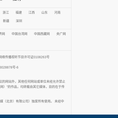
浙江
福建
江西
山东
河南
新疆
深圳
济网
中国台湾网
中国西藏网
央广网
网络传播视听节目许可证0108263号
3028878号-6
协议的网站外，其他任何网站或单位未经允许禁止
日报网）”的作品，均转载自其它媒体，目的在于传
媒（北京）有限公司）独家所有使用。 未经中