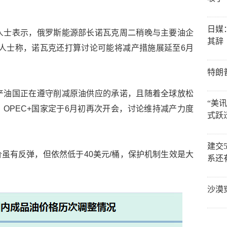
日媒
人士表示，俄罗斯能源部长诺瓦克周二稍晚与主要油企
其辞
息人士称，诺瓦克还打算讨论可能将减产措施展延至6月
特朗
产油国正在遵守削减原油供应的承诺，且随着全球放松
“美
OPEC+国家定于6月初再次开会，讨论维持减产力度
式跃
建交
虽有反弹，但依然低于40美元/桶，保护机制生效是大
系还
沙漠