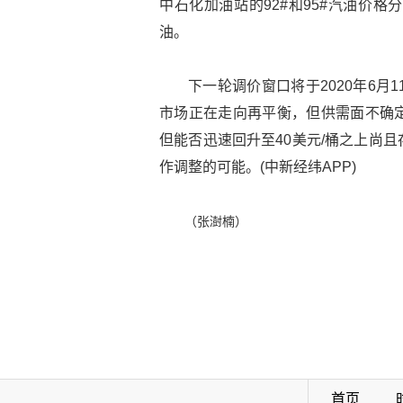
中石化加油站的92#和95#汽油价格分
油。
下一轮调价窗口将于2020年6月
市场正在走向再平衡，但供需面不确
但能否迅速回升至40美元/桶之上尚
作调整的可能。(中新经纬APP)
（张澍楠）
首页