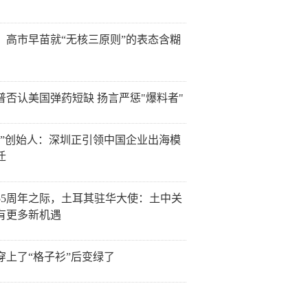
：高市早苗就“无核三原则”的表态含糊
普否认美国弹药短缺 扬言严惩"爆料者"
讯”创始人：深圳正引领中国企业出海模
迁
55周年之际，土耳其驻华大使：土中关
有更多新机遇
穿上了“格子衫”后变绿了