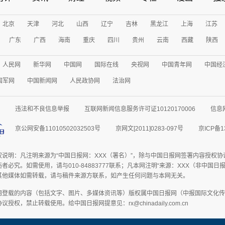
北京
天津
河北
山西
辽宁
吉林
黑龙江
上海
江苏
广东
广西
海南
重庆
四川
贵州
云南
西藏
陕西
人民网
新华网
中国网
国际在线
央视网
中国青年网
中国经
国军网
中国新闻网
人民政协网
法治网
违法和不良信息举报
互联网新闻信息服务许可证10120170006
信息
京公网安备11010502032503号
京网文[2011]0283-097号
京ICP备1
权说明：凡注明来源为“中国日报网：XXX（署名）”，除与中国日报网签署内容授权
者必究。如需使用，请与010-84883777联系；凡本网注明“来源：XXX（非中国
其他媒体如需转载，请与稿件来源方联系，如产生任何问题与本网无关。
网登载的内容（包括文字、图片、多媒体资讯等）版权属中国日报网（中报国际文化传
授权，禁止转载使用。给中国日报网提意见：rx@chinadaily.com.cn