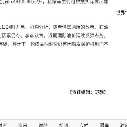
别在5.48和5.88元/升，私家车主们可根据实际情况加
世界
11日24时开启，机构分析，随着供需两端的改善，石油
定因素仍存。李彦认为，近期国际油价延续反弹态势，
且存疑，预计下一轮成品油调价仍有因触发保护机制而不
【责任编辑：舒靓】
时评
资讯
财经
视频
专栏
漫画
独