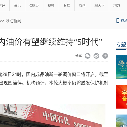
时评
资讯
C财经
视频
专栏
原创
观天下
地方
>>
滚动新闻
移
油价有望继续维持“5时代”
专题
分享
楠)28日24时，国内成品油新一轮调价窗口将开启。截至
已出现四连停。机构预计，本轮大概率仍将触发保护机制