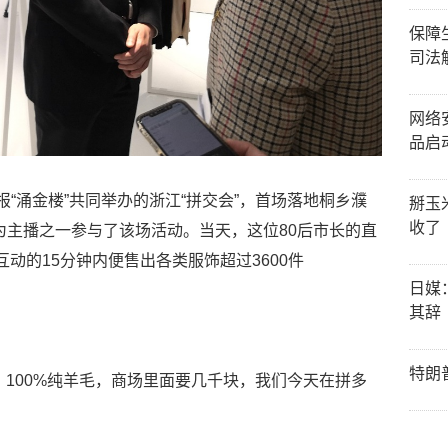
保障
司法
网络
品启
报“涌金楼”共同举办的浙江“拼交会”，首场落地桐乡濮
掰玉
收了
为主播之一参与了该场活动。当天，这位80后市长的直
互动的15分钟内便售出各类服饰超过3600件
日媒
其辞
特朗
，100%纯羊毛，商场里面要几千块，我们今天在拼多