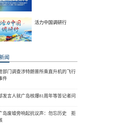
活力中国调研行
新闻
管部门调查涉特朗普所乘直升机的飞行
事件
部发言人就广岛核爆81周年等答记者问
广岛废墟旁响起抗议声：勿忘历史 拒
核