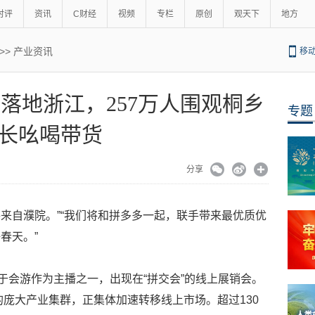
时评
资讯
C财经
视频
专栏
原创
观天下
地方
>>
产业资讯
移
”落地浙江，257万人围观桐乡
专题
长吆喝带货
分享
件来自濮院。”“我们将和拼多多一起，联手带来最优质优
春天。”
长于会游作为主播之一，出现在“拼交会”的线上展销会。
的庞大产业集群，正集体加速转移线上市场。超过130