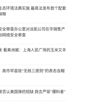
生态环境法典实施 最高法发布首个配套
解释
安全审查办公室对派拓公司在华销售产
动网络安全审查
米 看美洲展：上海人民广场的玉米又丰
：高市早苗就“无核三原则”的表态含糊
普否认美国弹药短缺 扬言严惩"爆料者"