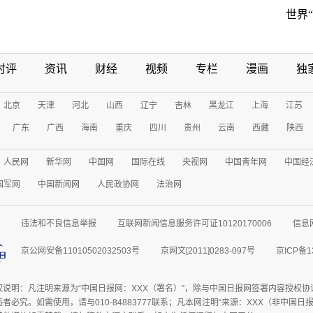
世界
时评
资讯
财经
视频
专栏
漫画
独
北京
天津
河北
山西
辽宁
吉林
黑龙江
上海
江苏
广东
广西
海南
重庆
四川
贵州
云南
西藏
陕西
人民网
新华网
中国网
国际在线
央视网
中国青年网
中国经
国军网
中国新闻网
人民政协网
法治网
违法和不良信息举报
互联网新闻信息服务许可证10120170006
信息
京公网安备11010502032503号
京网文[2011]0283-097号
京ICP备1
权说明：凡注明来源为“中国日报网：XXX（署名）”，除与中国日报网签署内容授权
者必究。如需使用，请与010-84883777联系；凡本网注明“来源：XXX（非中国