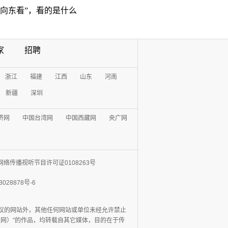
“向东看”，看的是什么
家
招聘
浙江
福建
江西
山东
河南
新疆
深圳
济网
中国台湾网
中国西藏网
央广网
网络传播视听节目许可证0108263号
3028878号-6
协议的网站外，其他任何网站或单位未经允许禁止
日报网）”的作品，均转载自其它媒体，目的在于传