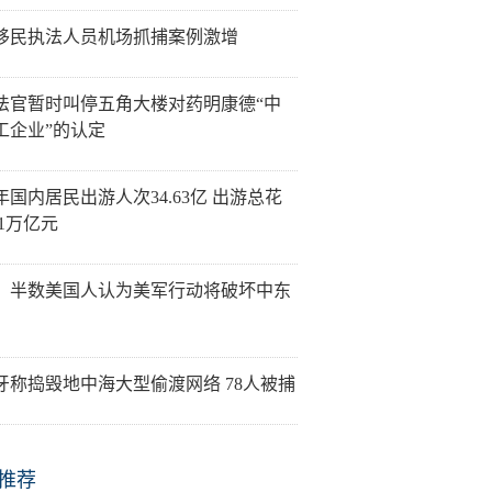
移民执法人员机场抓捕案例激增
法官暂时叫停五角大楼对药明康德“中
工企业”的认定
年国内居民出游人次34.63亿 出游总花
21万亿元
：半数美国人认为美军行动将破坏中东
牙称捣毁地中海大型偷渡网络 78人被捕
推荐