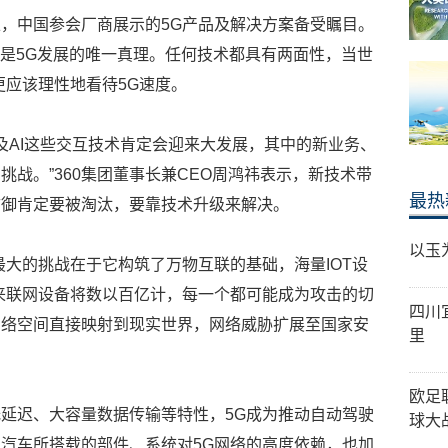
，中国参会厂商展示的5G产品及解决方案备受瞩目。
不是5G发展的唯一真理。任何技术都具有两面性，当世
更应该理性地看待5G速度。
以及AI这些交互技术肯定会迎来大发展，其中的新业务、
战。”360集团董事长兼CEO周鸿祎表示，新技术带
最热
防御肯定要被淘汰，要靠技术升级来解决。
以玉
最大的挑战在于它构筑了万物互联的基础，海量IOT设
来联网设备将数以百亿计，每一个都可能成为攻击的切
四川
网络空间直接映射到现实世界，网络威胁扩展至国家安
里
欧足
延迟、大容量数据传输等特性，5G成为推动自动驾驶
球大
汽车所搭载的部件、系统对5G网络的高度依赖，也加