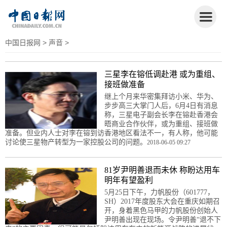
中国日报网
>
声音
>
三星李在镕低调赴港 或为重组、
接班做准备
继上个月来华密集拜访小米、华为、
步步高三大掌门人后，6月4日有消息
称，三星电子副会长李在镕赴香港会
晤商业合作伙伴，或为重组、接班做
准备。但业内人士对李在镕到访香港地区看法不一，有人称，他可能
讨论使三星物产转型为一家控股公司的问题。
2018-06-05 09:27
81岁尹明善退而未休 称盼达用车
明年有望盈利
5月25日下午，力帆股份（601777，
SH）2017年度股东大会在重庆如期召
开，身着黑色马甲的力帆股份创始人
尹明善出现在现场。令尹明善“退不下