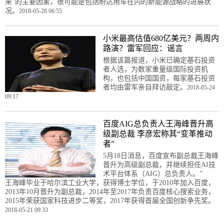
来”的主要因素，很可能是包括盼达用车在内的新能源战略的进展状
况。
2018-05-28 06:55
小米最高估值680亿美元？两周内
路演？雷军回应：谣言
根据该篇报道，小米已确定基石投资
者人选，为数家重量级国际投资机
构，也包括中国国资，每家基石投资
者均由雷军亲自拜访敲定。
2018-05-24
09:17
百度AIG总负责人王海峰晋升高
级副总裁 李彦宏称其“变革推动
者”
5月18日消息，百度宣布副总裁王海峰
晋升为高级副总裁，并继续担任AI技
术平台体系（AIG）总负责人。”
王海峰毕业于哈尔滨工业大学，获得博士学位，于2010年加入百度，
2013年10月晋升为副总裁，2014年至2017年负责百度核心搜索业务，
2015年荣获国家科技进步二等奖，2017年获得首届全国创新争先奖。
2018-05-21 09:33