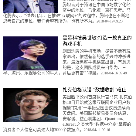
腾坦言对于腾讯在中国市场数字化经
济中的地位，马化腾一直在思考。马
化腾表示，“过去几年，在推进‘互联网+’的过程中，腾讯也在不断地
思考自己的定位，我们希望有所为，也有所不为。
2018-04-19 09:23
黑鲨科技吴世敏:打造一款真正的
游戏手机
剧烈洗牌的手机市场，尽管不断有玩
家退出，依然有新的选手兴冲冲杀进
来。最近黑鲨手机横空出世，有意思
的是，这支团队成员来自华为、三
星、腾讯、乐视等公司的牛人，背后更有雷军撑腰。
2018-04-16 09:49
扎克伯格认错 “数据收割”难止
美国脸书公司首席执行官马克·扎克伯
格10日开始就这家互联网企业用户数
据遭“窃用”一事接受国会议员连续两
天盘问。美国联邦贸易委员会估算，
安客诚、益百利集团、Quantium、
eBureau之类大型“数据中介商”掌握的
消费者个人信息可高达人均3000个数据点。
2018-04-11 09:16