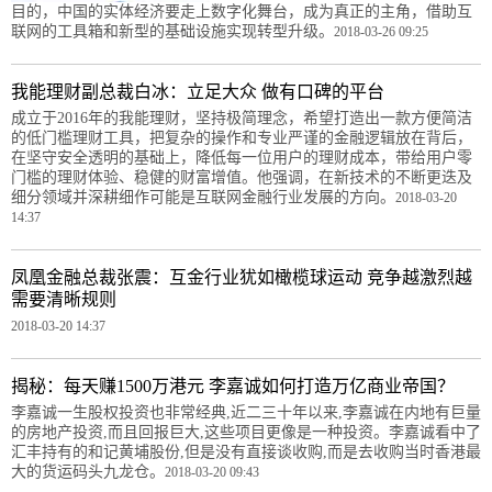
目的，中国的实体经济要走上数字化舞台，成为真正的主角，借助互
联网的工具箱和新型的基础设施实现转型升级。
2018-03-26 09:25
我能理财副总裁白冰：立足大众 做有口碑的平台
成立于2016年的我能理财，坚持极简理念，希望打造出一款方便简洁
的低门槛理财工具，把复杂的操作和专业严谨的金融逻辑放在背后，
在坚守安全透明的基础上，降低每一位用户的理财成本，带给用户零
门槛的理财体验、稳健的财富增值。他强调，在新技术的不断更迭及
细分领域并深耕细作可能是互联网金融行业发展的方向。
2018-03-20
14:37
凤凰金融总裁张震：互金行业犹如橄榄球运动 竞争越激烈越
需要清晰规则
2018-03-20 14:37
揭秘：每天赚1500万港元 李嘉诚如何打造万亿商业帝国？
李嘉诚一生股权投资也非常经典,近二三十年以来,李嘉诚在内地有巨量
的房地产投资,而且回报巨大,这些项目更像是一种投资。李嘉诚看中了
汇丰持有的和记黄埔股份,但是没有直接谈收购,而是去收购当时香港最
大的货运码头九龙仓。
2018-03-20 09:43