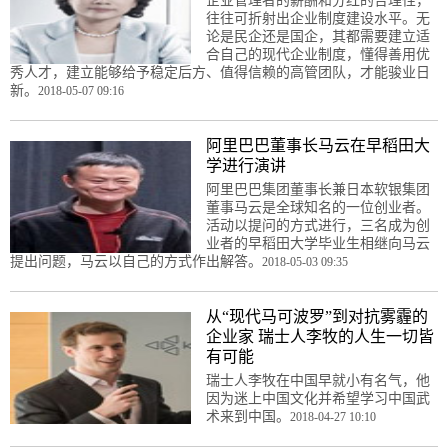
企业管理者的薪酬和分红的合理性，
往往可折射出企业制度建设水平。无
论是民企还是国企，其都需要建立适
合自己的现代企业制度，懂得善用优
秀人才，建立能够给予稳定后方、值得信赖的高管团队，才能骏业日
新。
2018-05-07 09:16
阿里巴巴董事长马云在早稻田大
学进行演讲
阿里巴巴集团董事长兼日本软银集团
董事马云是全球知名的一位创业者。
活动以提问的方式进行，三名成为创
业者的早稻田大学毕业生相继向马云
提出问题，马云以自己的方式作出解答。
2018-05-03 09:35
从“现代马可波罗”到对抗雾霾的
企业家 瑞士人李牧的人生一切皆
有可能
瑞士人李牧在中国早就小有名气，他
因为迷上中国文化并希望学习中国武
术来到中国。
2018-04-27 10:10