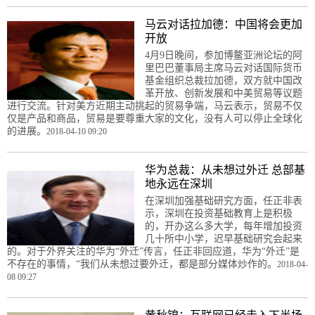
马云对话拉加德：中国将会更加
开放
4月9日晚间，参加博鳌亚洲论坛的阿
里巴巴董事局主席马云对话国际货币
基金组织总裁拉加德，双方就中国改
革开放、创新发展和中美贸易等议题
进行交流。针对美方近期主动挑起的贸易争端，马云表示，贸易不仅
仅是产品和商品，贸易是要尊重大家的文化，没有人可以停止全球化
的进展。
2018-04-10 09:20
华为总裁：从未想过外迁 总部基
地永远在深圳
在深圳加强基础研究方面，任正非表
示，深圳在投资基础教育上是积极
的，开办这么多大学，每年增加投资
几十所中小学，迟早基础研究会起来
的。对于外界关注的华为“外迁”传言，任正非回应道，华为“外迁”是
不存在的事情，“我们从未想过要外迁，都是部分媒体炒作的。
2018-04-
08 09:27