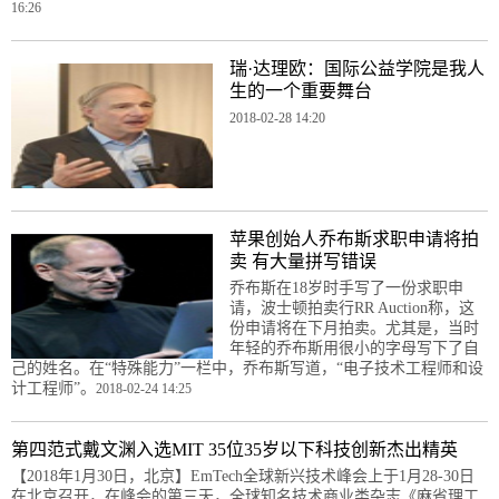
16:26
瑞·达理欧：国际公益学院是我人
生的一个重要舞台
2018-02-28 14:20
苹果创始人乔布斯求职申请将拍
卖 有大量拼写错误
乔布斯在18岁时手写了一份求职申
请，波士顿拍卖行RR Auction称，这
份申请将在下月拍卖。尤其是，当时
年轻的乔布斯用很小的字母写下了自
己的姓名。在“特殊能力”一栏中，乔布斯写道，“电子技术工程师和设
计工程师”。
2018-02-24 14:25
第四范式戴文渊入选MIT 35位35岁以下科技创新杰出精英
【2018年1月30日，北京】EmTech全球新兴技术峰会上于1月28-30日
在北京召开，在峰会的第三天，全球知名技术商业类杂志《麻省理工