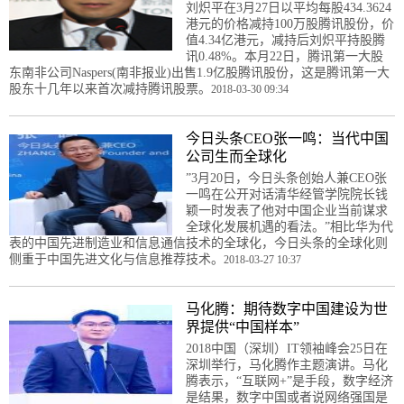
刘炽平在3月27日以平均每股434.3624
港元的价格减持100万股腾讯股份，价
值4.34亿港元，减持后刘炽平持股腾
讯0.48%。本月22日，腾讯第一大股
东南非公司Naspers(南非报业)出售1.9亿股腾讯股份，这是腾讯第一大
股东十几年以来首次减持腾讯股票。
2018-03-30 09:34
今日头条CEO张一鸣：当代中国
公司生而全球化
”3月20日，今日头条创始人兼CEO张
一鸣在公开对话清华经管学院院长钱
颖一时发表了他对中国企业当前谋求
全球化发展机遇的看法。”相比华为代
表的中国先进制造业和信息通信技术的全球化，今日头条的全球化则
侧重于中国先进文化与信息推荐技术。
2018-03-27 10:37
马化腾：期待数字中国建设为世
界提供“中国样本”
2018中国（深圳）IT领袖峰会25日在
深圳举行，马化腾作主题演讲。马化
腾表示，“互联网+”是手段，数字经济
是结果，数字中国或者说网络强国是