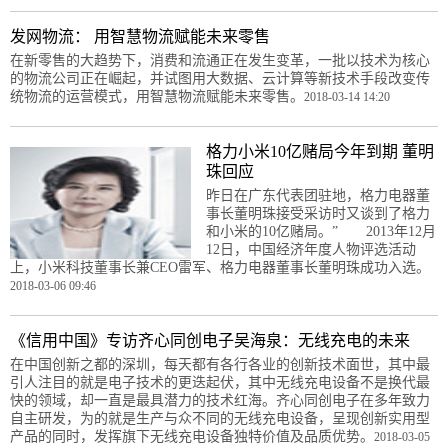
发网物流： 用智慧物流赋能未来零售
在新零售的大趋势下，消费和流通正在发生变革，一批以技术为核心
的物流公司正在崛起，并试图用大数据、云计算等新技术手段改变传
统物流的运营模式，用智慧物流赋能未来零售。
2018-03-14 14:20
格力小米10亿赌局今年到期 董明
珠回应
昨日在广东代表团驻地，格力电器董
事长董明珠接受采访时又谈到了格力
和小米的10亿赌局。” 2013年12月
12日，中国经济年度人物评选活动
上，小米科技董事长兼CEO雷军、格力电器董事长董明珠成功入选。
2018-03-06 09:46
《信用中国》专访齐心同创电子吴海泉：无线充电的未来
在中国创新之都的深圳，每天都有各行各业的创新技术面世，其中最
引人注目的就是电子技术的更迭起伏，其中无线充电设备不是换代最
快的领域，却一直是最具潜力的技术红海。齐心同创电子在多年致力
自主研发，为的就是生产与众不同的无线充电设备，呈现创新实用型
产品的同时，发挥旗下无线充电设备独特价值及品质优势。
2018-03-05