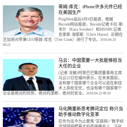
蒂姆·库克：iPhone许多元件已经
在美国生产
PingWest品玩4月9日报道，根据
Recode网站报道，Recode记者卡拉·斯
韦什（Kara Swisher）和MSNBC记者
克里斯·海耶斯（Chris Hayes）近期在
芝加哥对苹果CEO蒂姆·库克（Tim Cook）进行了专访。
2018-04-26
09:22
马云：中国需要一大批能够担当
大任的企业
(记者 龙敏)阿里巴巴集团董事局主席
马云22日在福州表示，在未来面前，
没有哪个国家哪个企业可以说在新技
术上高枕无忧，也没有哪个国家哪个
企业是绝对的优势、绝对的垄断、绝对的安全。
2018-04-23 08:50
马化腾重新思考腾讯定位 称只当
助手推动数字化变革
在作为迄今为止聚焦“互联网+”数字经
济领域规模最大的高端峰会上，马化