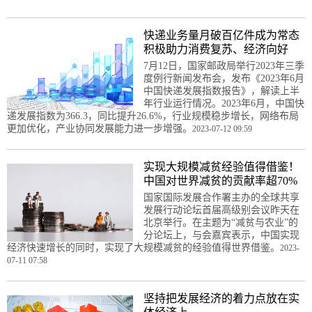
快递业务量月破百亿件成为常态
积极助力消费复苏、经济向好
7月12日，国家邮政局举行2023年三季
度例行新闻发布会，发布《2023年6月
中国快递发展指数报告》，解读上半
年行业运行情况。2023年6月，中国快
递发展指数为366.3，同比提升26.6%，行业规模稳步增长，网络布局
更加优化，产业协同发展能力进一步增强。
2023-07-12 09:59
实现大规模减贫经验值得借鉴！
中国对世界减贫的贡献率超70%
国家国际发展合作署主办的全球共享
发展行动论坛首届高级别会议昨天在
北京举行。在主题为“减贫与农业”的
分论坛上，与会嘉宾表示，中国实现
经济快速增长的同时，实现了大规模减贫的经验值得世界借鉴。
2023-
07-11 07:58
坚持把发展经济的着力点放在实