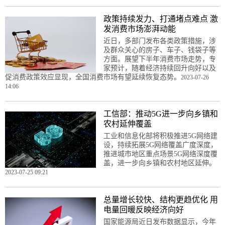
政策持续发力、打通堵点难点 激
发消费市场澎湃动能
近日，多部门发布各类政策措施，涉
及群众关心的房子、车子、钱袋子等
方面。展望下半年消费市场走势，专
家预计，随着经济持续回升向好以及
促消费政策效应显现，全国消费市场有望延续恢复态势。
2023-07-26
14:06
工信部：推动5G进一步向乡镇和
农村延伸覆盖
工业和信息化部将积极推进5G网络建
设，持续拓展5G网络覆盖广度深度，
推进城市地区重点场景5G网络深度覆
盖，进一步向乡镇和农村地区延伸。
2023-07-25 09:21
总量增长较快、结构更趋优化 用
电量回暖反映经济向好
国家能源局近日发布数据显示，今年