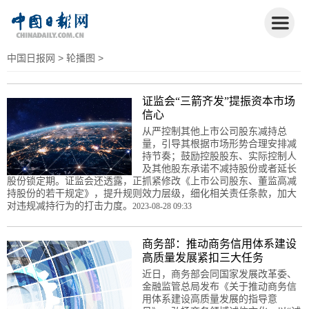
中国日报网
>
轮播图
>
证监会“三箭齐发”提振资本市场
信心
从严控制其他上市公司股东减持总
量，引导其根据市场形势合理安排减
持节奏；鼓励控股股东、实际控制人
及其他股东承诺不减持股份或者延长
股份锁定期。证监会还透露，正抓紧修改《上市公司股东、董监高减
持股份的若干规定》，提升规则效力层级，细化相关责任条款，加大
对违规减持行为的打击力度。
2023-08-28 09:33
商务部：推动商务信用体系建设
高质量发展紧扣三大任务
近日，商务部会同国家发展改革委、
金融监管总局发布《关于推动商务信
用体系建设高质量发展的指导意