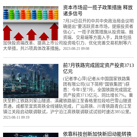
资本市场迎一揽子政策措施 释放
诸多信号
7月24日召开的中共中央政治局会议明
确提出“要活跃资本市场，提振投资者
信心”。一揽子政策措施从投资端、融
资端、交易端等方面入手，具体包括
加快投资端改革、提高上市公司投资吸引力、优化完善交易机制等六
大举措，共25项具体改革措施。
2023-08-21 09:08
前7月铁路完成固定资产投资3713
亿元
(记者李心萍)记者从中国国家铁路集
团有限公司(以下简称“国铁集团”)获
悉：今年1至7月，全国铁路完成固定
资产投资3713亿元、同比增长7%。重
庆至黔江铁路刘家山隧道、滇藏铁路丽江至香格里拉段哈巴雪山隧道
贯通，成都至宜宾高铁全线铺轨完成，广汕高铁、川青铁路青白江至
镇江关段启动联调联试，沪宁沿江高铁联调联试试验时速达385公里。
2023-08-11 09:19
依靠科技创新加快新旧动能转换