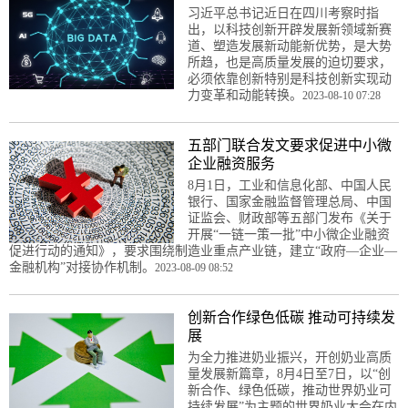
习近平总书记近日在四川考察时指
出，以科技创新开辟发展新领域新赛
道、塑造发展新动能新优势，是大势
所趋，也是高质量发展的迫切要求，
必须依靠创新特别是科技创新实现动
力变革和动能转换。
2023-08-10 07:28
五部门联合发文要求促进中小微
企业融资服务
8月1日，工业和信息化部、中国人民
银行、国家金融监督管理总局、中国
证监会、财政部等五部门发布《关于
开展“一链一策一批”中小微企业融资
促进行动的通知》，要求围绕制造业重点产业链，建立“政府—企业—
金融机构”对接协作机制。
2023-08-09 08:52
创新合作绿色低碳 推动可持续发
展
为全力推进奶业振兴，开创奶业高质
量发展新篇章，8月4日至7日，以“创
新合作、绿色低碳，推动世界奶业可
持续发展”为主题的世界奶业大会在内