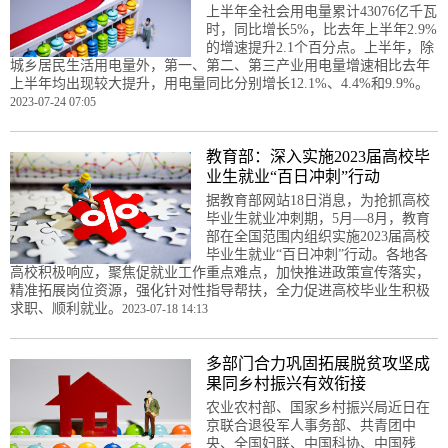
上半年全社会用电量累计43076亿千瓦
时，同比增长5%，比去年上半年2.9%
的增速提升2.1个百分点。上半年，除
城乡居民生活用电量外，第一、第二、第三产业用电量增速相比去年
上半年均出现较大提升，用电量同比分别增长12.1%、4.4%和9.9%。
2023-07-24 07:05
教育部：深入实施2023届高校毕
业生就业“百日冲刺”行动
据教育部网站18日消息，为抢抓高校
毕业生就业冲刺期，5月—8月，教育
部在全国范围内组织实施2023届高校
毕业生就业“百日冲刺”行动。各地各
高校积极响应，聚焦促就业工作重点难点，加快推进政策宣传落实，
精准拓展岗位资源，强化针对性指导帮扶，全力促进高校毕业生积极
求职、顺利就业。
2023-07-18 14:13
多部门合力巩固拓展脱贫攻坚成
果同乡村振兴有效衔接
农业农村部、国家乡村振兴局近日在
京联合退役军人事务部、共青团中
央、全国妇联、中国科协、中国残