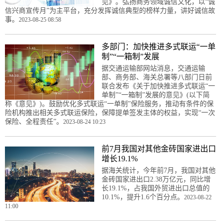
见》。弘扬商务领域诚信文化，以“诚
信兴商宣传月”为主平台，充分发挥诚信典型的榜样力量，讲好诚信故
事。
2023-08-25 08:58
多部门：加快推进多式联运“一单
制”“一箱制”发展
据交通运输部网站消息，交通运输
部、商务部、海关总署等八部门日前
联合发布《关于加快推进多式联运“一
单制”“一箱制”发展的意见》(以下简
称《意见》)。鼓励优化多式联运“一单制”保险服务，推动有条件的保
险机构推出相关多式联运保险，保障提单签发主体的权益，实现“一次
保险、全程责任”。
2023-08-24 10:23
前7月我国对其他金砖国家进出口
增长19.1%
据海关统计，今年前7月，我国对其他
金砖国家进出口2.38万亿元，同比增
长19.1%，占我国外贸进出口总值的
10.1%，提升1.6个百分点。
2023-08-22
11:00