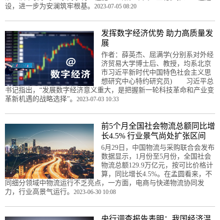
设，进一步为安澜筑牢根基。
2023-07-05 08:20
发挥数字经济优势 助力高质量发
展
作者：薛英杰、屈满学(分别系对外经
济贸易大学博士后、教授，均系北京
市习近平新时代中国特色社会主义思
想研究中心特约研究员) 习近平总
书记指出，“发展数字经济意义重大，是把握新一轮科技革命和产业变
革新机遇的战略选择”。
2023-07-03 10:33
前5个月全国社会物流总额同比增
长4.5% 行业景气尚处扩张区间
6月29日，中国物流与采购联合会发布
数据显示，1月份至5月份，全国社会
物流总额129.9万亿元，按可比价格计
算，同比增长4.5%。在孟圆看来，不
同细分领域中物流运行不乏亮点，一方面，电商与快递物流协同发
力，行业高景气运行。
2023-06-30 10:08
央行调查报告表明：我国经济温