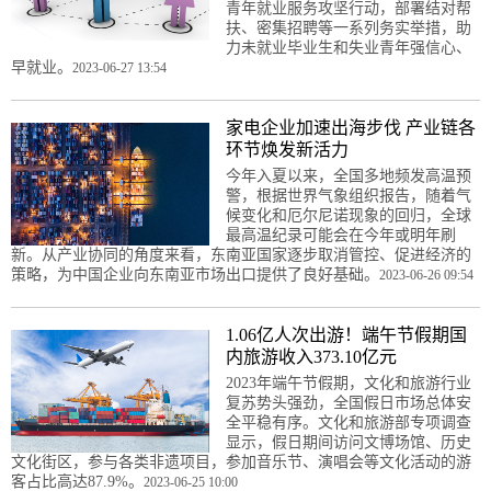
青年就业服务攻坚行动，部署结对帮
扶、密集招聘等一系列务实举措，助
力未就业毕业生和失业青年强信心、
早就业。
2023-06-27 13:54
家电企业加速出海步伐 产业链各
环节焕发新活力
今年入夏以来，全国多地频发高温预
警，根据世界气象组织报告，随着气
候变化和厄尔尼诺现象的回归，全球
最高温纪录可能会在今年或明年刷
新。从产业协同的角度来看，东南亚国家逐步取消管控、促进经济的
策略，为中国企业向东南亚市场出口提供了良好基础。
2023-06-26 09:54
1.06亿人次出游！端午节假期国
内旅游收入373.10亿元
2023年端午节假期，文化和旅游行业
复苏势头强劲，全国假日市场总体安
全平稳有序。文化和旅游部专项调查
显示，假日期间访问文博场馆、历史
文化街区，参与各类非遗项目，参加音乐节、演唱会等文化活动的游
客占比高达87.9%。
2023-06-25 10:00