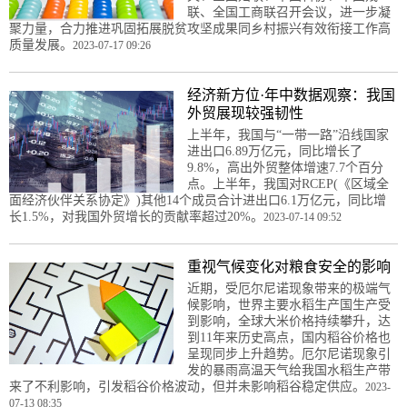
联、全国工商联召开会议，进一步凝
聚力量，合力推进巩固拓展脱贫攻坚成果同乡村振兴有效衔接工作高
质量发展。
2023-07-17 09:26
经济新方位·年中数据观察：我国
外贸展现较强韧性
上半年，我国与“一带一路”沿线国家
进出口6.89万亿元，同比增长了
9.8%，高出外贸整体增速7.7个百分
点。上半年，我国对RCEP(《区域全
面经济伙伴关系协定》)其他14个成员合计进出口6.1万亿元，同比增
长1.5%，对我国外贸增长的贡献率超过20%。
2023-07-14 09:52
重视气候变化对粮食安全的影响
近期，受厄尔尼诺现象带来的极端气
候影响，世界主要水稻生产国生产受
到影响，全球大米价格持续攀升，达
到11年来历史高点，国内稻谷价格也
呈现同步上升趋势。厄尔尼诺现象引
发的暴雨高温天气给我国水稻生产带
来了不利影响，引发稻谷价格波动，但并未影响稻谷稳定供应。
2023-
07-13 08:35