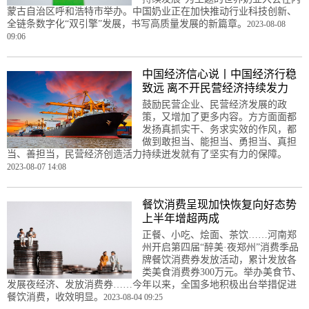
蒙古自治区呼和浩特市举办。中国奶业正在加快推动行业科技创新、
全链条数字化“双引擎”发展，书写高质量发展的新篇章。
2023-08-08
09:06
中国经济信心说丨中国经济行稳
致远 离不开民营经济持续发力
鼓励民营企业、民营经济发展的政
策，又增加了更多内容。方方面面都
发扬真抓实干、务求实效的作风，都
做到敢担当、能担当、勇担当、真担
当、善担当，民营经济创造活力持续迸发就有了坚实有力的保障。
2023-08-07 14:08
餐饮消费呈现加快恢复向好态势
上半年增超两成
正餐、小吃、烩面、茶饮……河南郑
州开启第四届“醉美·夜郑州”消费季品
牌餐饮消费券发放活动，累计发放各
类美食消费券300万元。举办美食节、
发展夜经济、发放消费券……今年以来，全国多地积极出台举措促进
餐饮消费，收效明显。
2023-08-04 09:25