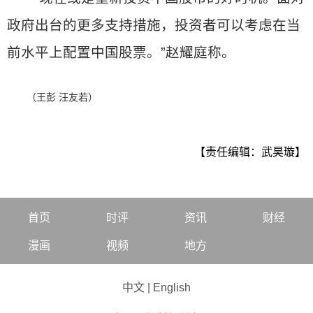
政府出台的更多支持措施，投资者可以考虑在当
前水平上配置中国股票。”赵耀庭称。
（王彭 汪友若）
【责任编辑：武昊璇】
首页
时评
资讯
财经
漫画
视频
地方
中文
|
English