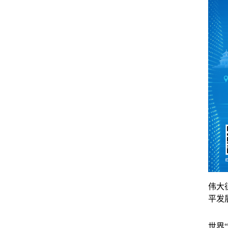
伟大
平发
世界