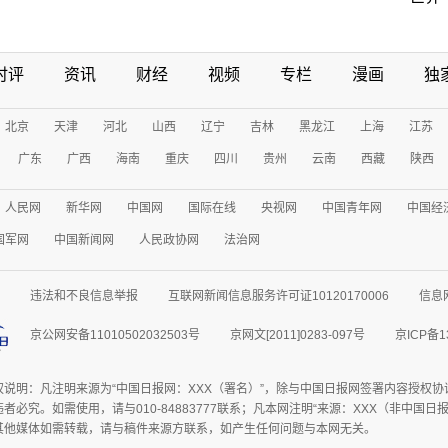
时评
资讯
财经
视频
专栏
漫画
独
北京
天津
河北
山西
辽宁
吉林
黑龙江
上海
江苏
广东
广西
海南
重庆
四川
贵州
云南
西藏
陕西
人民网
新华网
中国网
国际在线
央视网
中国青年网
中国经
国军网
中国新闻网
人民政协网
法治网
违法和不良信息举报
互联网新闻信息服务许可证10120170006
信息
京公网安备11010502032503号
京网文[2011]0283-097号
京ICP备1
权说明：凡注明来源为“中国日报网：XXX（署名）”，除与中国日报网签署内容授权
者必究。如需使用，请与010-84883777联系；凡本网注明“来源：XXX（非中国
其他媒体如需转载，请与稿件来源方联系，如产生任何问题与本网无关。