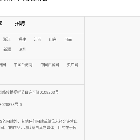
家
招聘
浙江
福建
江西
山东
河南
新疆
深圳
济网
中国台湾网
中国西藏网
央广网
网络传播视听节目许可证0108263号
3028878号-6
协议的网站外，其他任何网站或单位未经允许禁止
日报网）”的作品，均转载自其它媒体，目的在于传