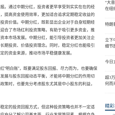
“大
回报。通过中期分红，投资者更早享受到实实在在的经
在纽
会，提高资金使用效率，更加适合追求定期稳定收益的
业投资价值。中期分红，既彰显出企业对于自身短期经
特朗
也迎合了市场红利投资策略，有助于吸引更多资金，推
动资本市场发展。中期分红，能引导投资者更加关注企
立下
场长期投资、价值投资理念。同时，稳定分红也能吸引
细节
稳定的资金来源，推动市场平稳健康发展。
今日
红“明白账”，既要满足股东回报、尽力而为，也要确保
营发展与股东回报动态平衡，才能将中期分红的作用切
超3
何而
红政策时，也要充分考虑股东尤其是中小股东的利益，
精彩
个稳定的投资回报方式，但这种投资策略也并不一定适
，应充分了解公司基本面、行业发展等因素，根据自身