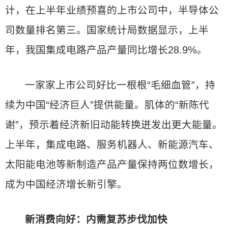
计，在上半年业绩预喜的上市公司中，半导体公
司数量排名第三。国家统计局数据显示，上半
年，我国集成电路产品产量同比增长28.9%。
一家家上市公司好比一根根“毛细血管”，持
续为中国“经济巨人”提供能量。肌体的“新陈代
谢”，预示着经济新旧动能转换迸发出更大能量。
上半年，集成电路、服务机器人、新能源汽车、
太阳能电池等新制造产品产量保持两位数增长，
成为中国经济增长新引擎。
新消费向好：内需复苏步伐加快