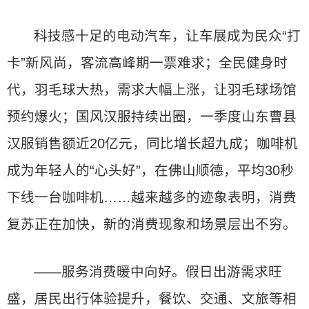
科技感十足的电动汽车，让车展成为民众“打
卡”新风尚，客流高峰期一票难求；全民健身时
代，羽毛球大热，需求大幅上涨，让羽毛球场馆
预约爆火；国风汉服持续出圈，一季度山东曹县
汉服销售额近20亿元，同比增长超九成；咖啡机
成为年轻人的“心头好”，在佛山顺德，平均30秒
下线一台咖啡机……越来越多的迹象表明，消费
复苏正在加快，新的消费现象和场景层出不穷。
——服务消费暖中向好。假日出游需求旺
盛，居民出行体验提升，餐饮、交通、文旅等相