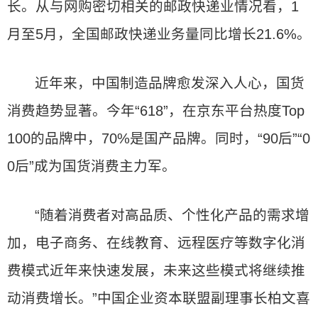
长。从与网购密切相关的邮政快递业情况看，1
月至5月，全国邮政快递业务量同比增长21.6%。
近年来，中国制造品牌愈发深入人心，国货
消费趋势显著。今年“618”，在京东平台热度Top
100的品牌中，70%是国产品牌。同时，“90后”“0
0后”成为国货消费主力军。
“随着消费者对高品质、个性化产品的需求增
加，电子商务、在线教育、远程医疗等数字化消
费模式近年来快速发展，未来这些模式将继续推
动消费增长。”中国企业资本联盟副理事长柏文喜