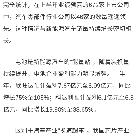
完全统计，在上半年业绩预喜的672家上市公司
中，汽车零部件行业公司以46家的数量遥遥领
先。这种情况与新能源汽车销量持续增长密切相
关。
电池是新能源汽车的“能量站”，随着装机量
持续提升，电池企业盈利能力明显增强。上半
年，欣旺达预计盈利7.67亿元至8.99亿元，同比
增长75%至105%；科达利预计盈利6.1亿元至6.8
亿元，同比增长19.90%至33.65%。
区别于汽车产业“换道超车”，我国芯片产业