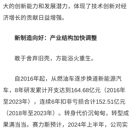
大的创新能力和发展潜力，体现了技术创新对经
济增长的贡献日益增强。
新制造向好：产业结构加快调整
敢于舍弃旧壳，方能浴火重生。
自2016年起，从燃油车逐步换道新能源汽
车，8年研发累计开支达到164.68亿元（2016年
至2023年），连续6年扣非亏损合计152.51亿元
（2018年至2023年）。转身代价沉甸甸，转型成
果满当当。赛力斯预计，2024年上半年，公司实