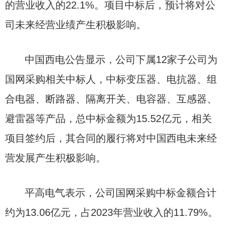
的营业收入的22.1%。项目中标后，预计将对公
司未来经营业绩产生积极影响。
中国西电公告显示，公司下属12家子公司为
国网采购相关中标人，中标变压器、电抗器、组
合电器、断路器、隔离开关、电容器、互感器、
避雷器等产品，总中标金额为15.52亿元，相关
项目签约后，其合同的履行将对中国西电未来经
营发展产生积极影响。
平高电气表示，公司国网采购中标金额合计
约为13.06亿元，占2023年营业收入的11.79%。