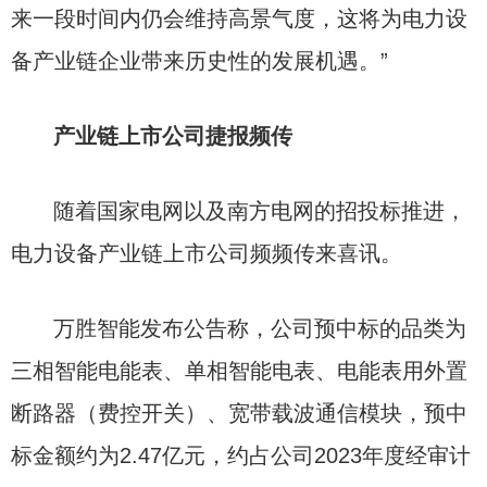
来一段时间内仍会维持高景气度，这将为电力设
备产业链企业带来历史性的发展机遇。”
产业链上市公司捷报频传
随着国家电网以及南方电网的招投标推进，
电力设备产业链上市公司频频传来喜讯。
万胜智能发布公告称，公司预中标的品类为
三相智能电能表、单相智能电表、电能表用外置
断路器（费控开关）、宽带载波通信模块，预中
标金额约为2.47亿元，约占公司2023年度经审计