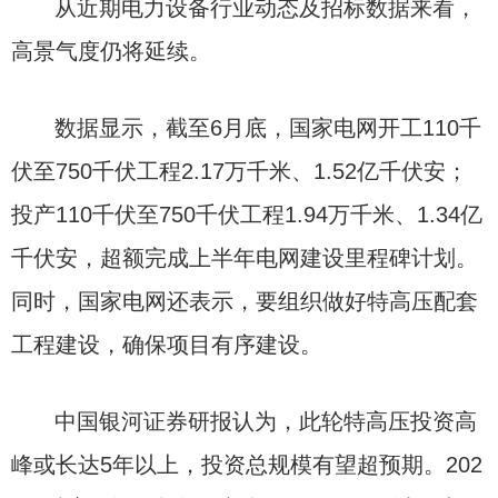
从近期电力设备行业动态及招标数据来看，
高景气度仍将延续。
数据显示，截至6月底，国家电网开工110千
伏至750千伏工程2.17万千米、1.52亿千伏安；
投产110千伏至750千伏工程1.94万千米、1.34亿
千伏安，超额完成上半年电网建设里程碑计划。
同时，国家电网还表示，要组织做好特高压配套
工程建设，确保项目有序建设。
中国银河证券研报认为，此轮特高压投资高
峰或长达5年以上，投资总规模有望超预期。202