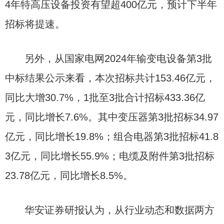
4年特高压设备投资有望超400亿元，预计下半年
招标将提速。
另外，从国家电网2024年输变电设备第3批
中标结果公示来看，本次招标共计153.46亿元，
同比大增30.7%，1批至3批合计招标433.36亿
元，同比增长7.6%。其中变压器第3批招标34.97
亿元，同比增长19.8%；组合电器第3批招标41.8
3亿元，同比增长55.9%；电缆及附件第3批招标
23.78亿元，同比增长8.5%。
华安证券研报认为，从行业动态和数据两方