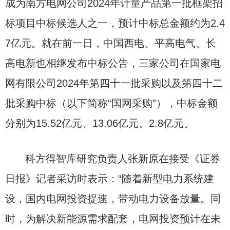
成为南方电网公司2024年计量产品第一批框架招
标项目中标候选人之一，预计中标总金额约为2.4
7亿元。就在前一日，中国西电、平高电气、长
高电新也相继发布中标公告，三家公司在国家电
网有限公司2024年第四十一批采购以及第四十二
批采购中标（以下简称“国网采购”），中标金额
分别为15.52亿元、13.06亿元、2.8亿元。
科方得智库研究负责人张新原在接受《证券
日报》记者采访时表示：“随着新型电力系统建
设，国内电网投资提速，带动电力设备放量。同
时，为解决新能源需求配套，电网投资预计在未