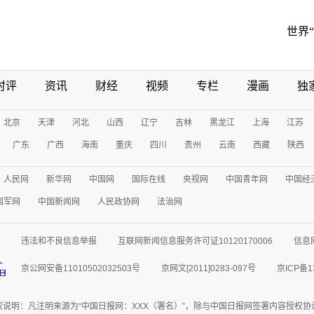
世界
时评
资讯
财经
视频
专栏
漫画
独
北京
天津
河北
山西
辽宁
吉林
黑龙江
上海
江苏
广东
广西
海南
重庆
四川
贵州
云南
西藏
陕西
人民网
新华网
中国网
国际在线
央视网
中国青年网
中国经
国军网
中国新闻网
人民政协网
法治网
违法和不良信息举报
互联网新闻信息服务许可证10120170006
信息
京公网安备11010502032503号
京网文[2011]0283-097号
京ICP备1
权说明：凡注明来源为“中国日报网：XXX（署名）”，除与中国日报网签署内容授权