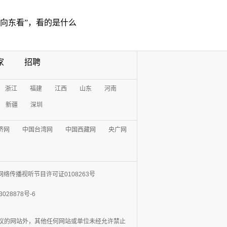
“向东看”，看的是什么
家
招聘
浙江
福建
江西
山东
河南
新疆
深圳
济网
中国台湾网
中国西藏网
央广网
网络传播视听节目许可证0108263号
3028878号-6
协议的网站外，其他任何网站或单位未经允许禁止