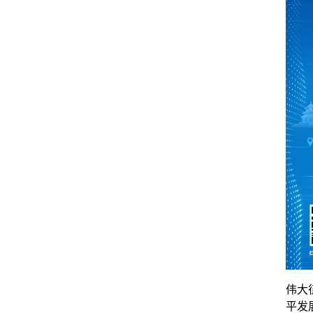
伟大
平发