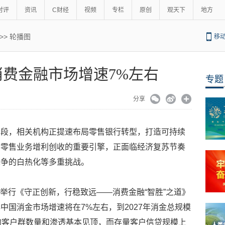
时评
资讯
C财经
视频
专栏
原创
观天下
地方
>>
轮播图
移
费金融市场增速7%左右
专题
分享
阶段，相关机构正提速布局零售银行转型，打造可持续
为零售业务增利创收的重要引擎，正面临经济复苏节奏
竞争的白热化等多重挑战。
在京举行《守正创新，行稳致远——消费金融“智胜”之道》
中国消金市场增速将在7%左右，到2027年消金总规模
的客户群数量和渗透基本见顶，而存量客户信贷规模上