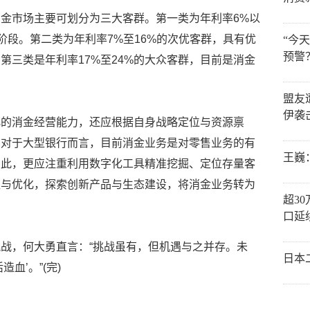
金市场主要可划分为三大客群。第一类为年利率6%以
阶段。第二类为年利率7%至16%的次优客群，具有优
“今
预警
第三类是年利率17%至24%的大众客群，目前是消金
盟友
伊袭
化的消金经营能力，还应根据自身战略定位与资源禀
，对于大型银行而言，目前消金业务是对零售业务的有
王巍
因此，更应注重利用数字化工具精准挖掘、定位存量客
塑与优化，探索创新产品与生态建设，将消金业务转为
超3
口延
战，何大勇直言：“挑战虽有，但机遇与之并存。未
日本
血’。”(完)