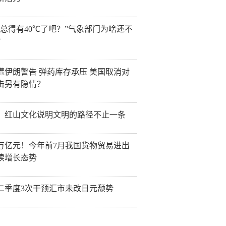
天总得有40℃了吧？”气象部门为啥还不
？
遭伊朗警告 弹药库存承压 美国取消对
击另有隐情？
：红山文化说明文明的路径不止一条
0万亿元！今年前7月我国货物贸易进出
续增长态势
二季度3次干预汇市未改日元颓势